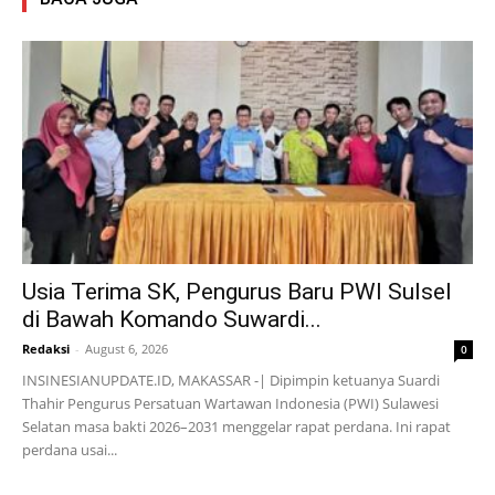
Usia Terima SK, Pengurus Baru PWI Sulsel
di Bawah Komando Suwardi...
Redaksi
-
August 6, 2026
0
INSINESIANUPDATE.ID, MAKASSAR -| Dipimpin ketuanya Suardi
Thahir Pengurus Persatuan Wartawan Indonesia (PWI) Sulawesi
Selatan masa bakti 2026–2031 menggelar rapat perdana. Ini rapat
perdana usai...