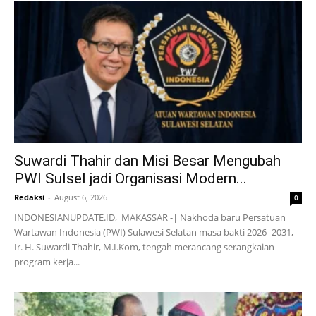
Suwardi Thahir dan Misi Besar Mengubah
PWI Sulsel jadi Organisasi Modern...
Redaksi
-
August 6, 2026
0
INDONESIANUPDATE.ID, MAKASSAR -| Nakhoda baru Persatuan
Wartawan Indonesia (PWI) Sulawesi Selatan masa bakti 2026–2031,
Ir. H. Suwardi Thahir, M.I.Kom, tengah merancang serangkaian
program kerja...