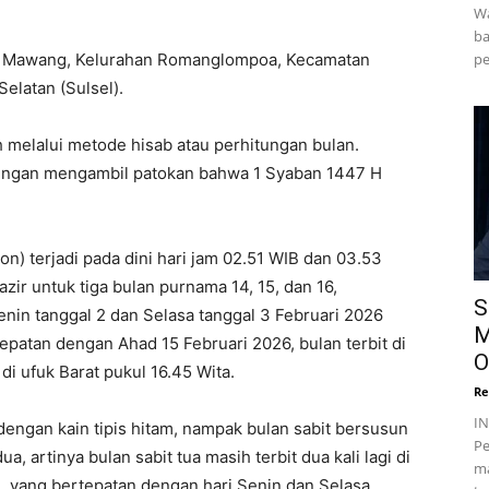
Wa
ba
pe
au Mawang, Kelurahan Romanglompoa, Kecamatan
latan (Sulsel).
 melalui metode hisab atau perhitungan bulan.
engan mengambil patokan bahwa 1 Syaban 1447 H
on) terjadi pada dini hari jam 02.51 WIB dan 03.53
ir untuk tiga bulan purnama 14, 15, dan 16,
S
enin tanggal 2 dan Selasa tanggal 3 Februari 2026
M
patan dengan Ahad 15 Februari 2026, bulan terbit di
O
i ufuk Barat pukul 16.45 Wita.
Re
I
dengan kain tipis hitam, nampak bulan sabit bersusun
Pe
a, artinya bulan sabit tua masih terbit dua kali lagi di
ma
, yang bertepatan dengan hari Senin dan Selasa