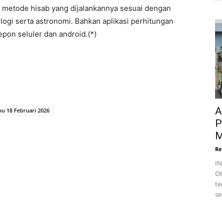
metode hisab yang dijalankannya sesuai dengan
gi serta astronomi. Bahkan aplikasi perhitungan
lepon seluler dan android.(*)
A
u 18 Februari 2026
P
M
Re
I
Ot
te
se