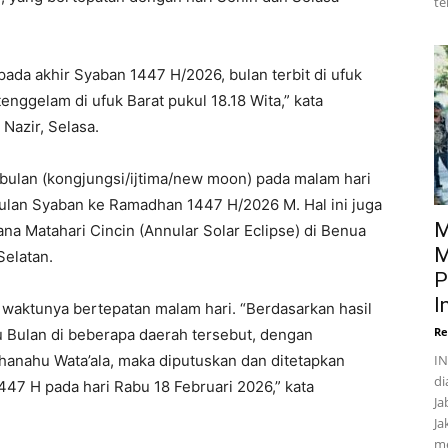
te
pada akhir Syaban 1447 H/2026, bulan terbit di ufuk
nggelam di ufuk Barat pukul 18.18 Wita,” kata
Nazir, Selasa.
n bulan (kongjungsi/ijtima/new moon) pada malam hari
bulan Syaban ke Ramadhan 1447 H/2026 M. Hal ini juga
M
na Matahari Cincin (Annular Solar Eclipse) di Benua
M
Selatan.
P
I
 waktunya bertepatan malam hari. “Berdasarkan hasil
Re
Bulan di beberapa daerah tersebut, dengan
IN
anahu Wata’ala, maka diputuskan dan ditetapkan
di
47 H pada hari Rabu 18 Februari 2026,” kata
Ja
Ja
me