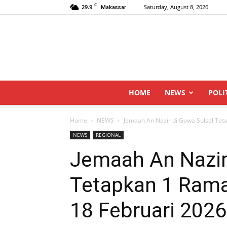
C
29.9
Saturday, August 8, 2026
Makassar
HOME
NEWS
POLI
Home
NEWS
Jemaah An Nazir di Gowa Sulsel Tet
NEWS
REGIONAL
Jemaah An Nazir
Tetapkan 1 Ram
18 Februari 2026