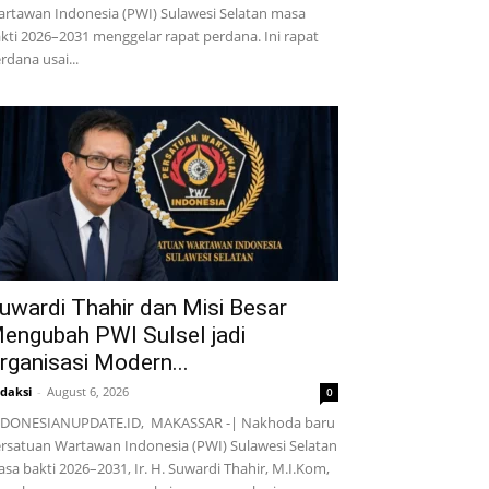
rtawan Indonesia (PWI) Sulawesi Selatan masa
kti 2026–2031 menggelar rapat perdana. Ini rapat
rdana usai...
uwardi Thahir dan Misi Besar
engubah PWI Sulsel jadi
rganisasi Modern...
daksi
-
August 6, 2026
0
NDONESIANUPDATE.ID, MAKASSAR -| Nakhoda baru
rsatuan Wartawan Indonesia (PWI) Sulawesi Selatan
sa bakti 2026–2031, Ir. H. Suwardi Thahir, M.I.Kom,