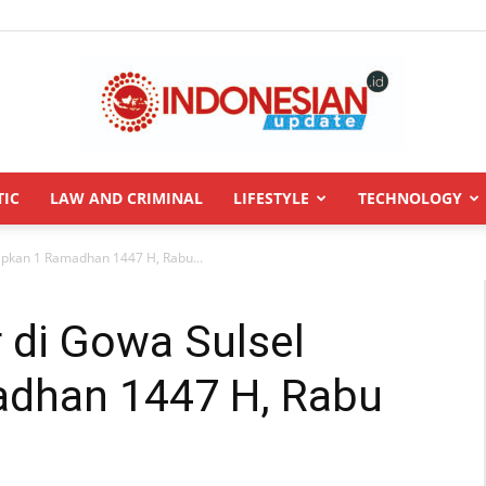
TIC
LAW AND CRIMINAL
LIFESTYLE
TECHNOLOGY
INDONESIANUPDATE.id
apkan 1 Ramadhan 1447 H, Rabu...
 di Gowa Sulsel
adhan 1447 H, Rabu