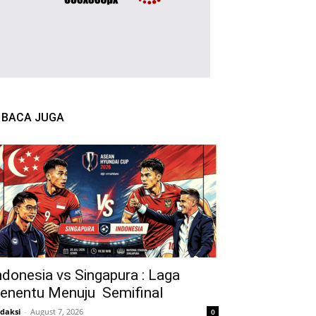
BACA JUGA
ndonesia vs Singapura : Laga
enentu Menuju Semifinal
daksi
-
August 7, 2026
0