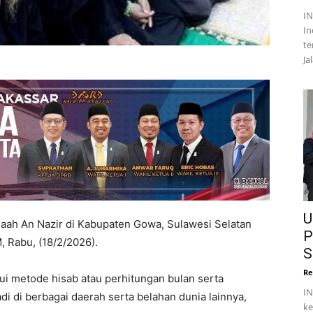
I
In
te
Ja
U
aah An Nazir di Kabupaten Gowa, Sulawesi Selatan
P
 Rabu, (18/2/2026).
S
Re
ui metode hisab atau perhitungan bulan serta
IN
i di berbagai daerah serta belahan dunia lainnya,
ke