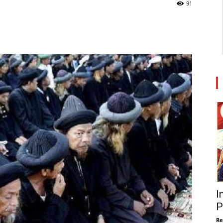
91
I
P
Re