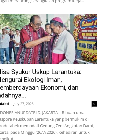
ngah merancang serangkaian program kerja...
isa Syukur Uskup Larantuka:
engurai Ekologi Iman,
emberdayaan Ekonomi, dan
ndahnya...
daksi
-
July 27, 2026
0
DONESIANUPDATE.ID, JAKARTA | Ribuan umat
aspora Keuskupan Larantuka yang bermukim di
bodetabek memadati Gedung Zeni Angkatan Darat,
karta, pada Minggu (26/7/2026). Kehadiran untuk
ngikuti...