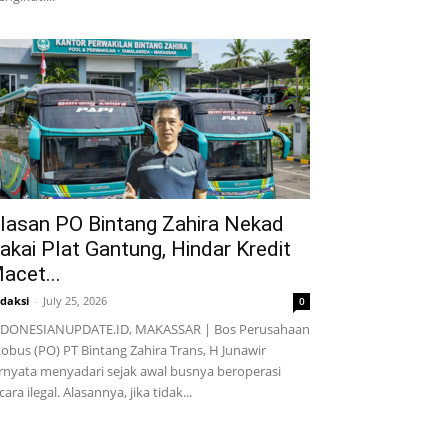
lasan PO Bintang Zahira Nekad
akai Plat Gantung, Hindar Kredit
acet...
daksi
-
July 25, 2026
0
NDONESIANUPDATE.ID, MAKASSAR | Bos Perusahaan
obus (PO) PT Bintang Zahira Trans, H Junawir
rnyata menyadari sejak awal busnya beroperasi
cara ilegal. Alasannya, jika tidak...