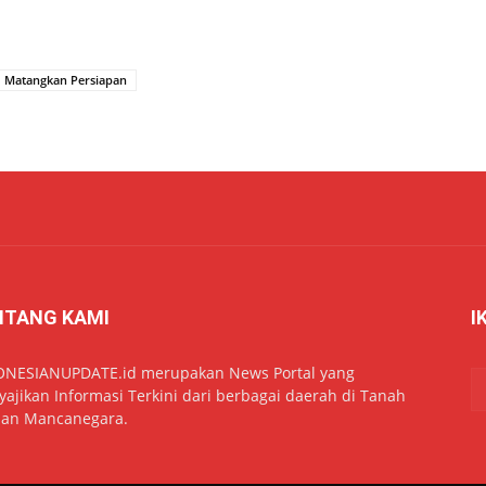
Matangkan Persiapan
NTANG KAMI
I
ONESIANUPDATE.id merupakan News Portal yang
ajikan Informasi Terkini dari berbagai daerah di Tanah
dan Mancanegara.