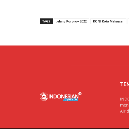
TAGS
Jelang Porprov 2022
KONI Kota Makassar
TE
IND
meny
Air 