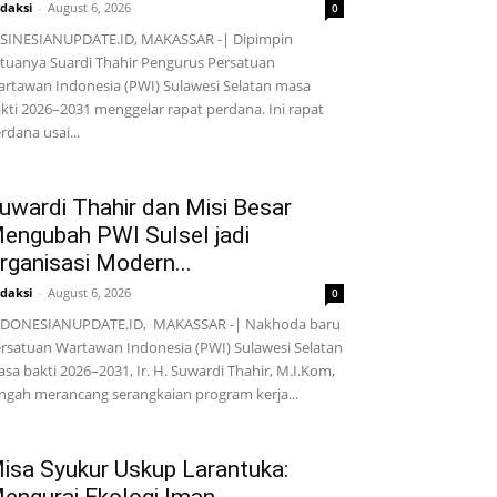
daksi
-
August 6, 2026
0
SINESIANUPDATE.ID, MAKASSAR -| Dipimpin
tuanya Suardi Thahir Pengurus Persatuan
rtawan Indonesia (PWI) Sulawesi Selatan masa
kti 2026–2031 menggelar rapat perdana. Ini rapat
rdana usai...
uwardi Thahir dan Misi Besar
engubah PWI Sulsel jadi
rganisasi Modern...
daksi
-
August 6, 2026
0
NDONESIANUPDATE.ID, MAKASSAR -| Nakhoda baru
rsatuan Wartawan Indonesia (PWI) Sulawesi Selatan
sa bakti 2026–2031, Ir. H. Suwardi Thahir, M.I.Kom,
ngah merancang serangkaian program kerja...
isa Syukur Uskup Larantuka: