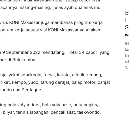
apannya masing-masing,” jelas ayah dua anak ini.
B
L
ngurus KONI Makassar juga membahas program kerja
S
ogram kerja sesuai visi KONI Makassar yang akan
Re
.
I
Li
an 9 September 2022 mendatang. Total 34 cabor yang
li
abor di Bulukumba.
di
'U
ai yakni sepakbola, futsal, karate, atletik, renang,
riket, kempo, yudo, tarung derajat, balap motor, panjat
ngmoodo dan Pentaque
 bola voly indoor, bola voly pasir, bulutangkis,
, bilyar, tennis lapangan, pencak silat, taekwondo,