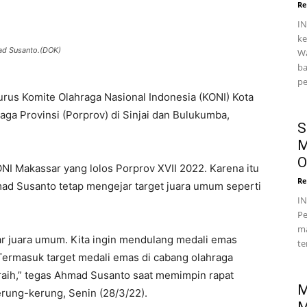
Re
IN
ke
ad Susanto.(DOK)
Wa
ba
pe
urus Komite Olahraga Nasional Indonesia (KONI) Kota
ga Provinsi (Porprov) di Sinjai dan Bulukumba,
S
M
O
NI Makassar yang lolos Porprov XVII 2022. Karena itu
Re
d Susanto tetap mengejar target juara umum seperti
I
Pe
ma
dar juara umum. Kita ingin mendulang medali emas
te
rmasuk target medali emas di cabang olahraga
 raih,” tegas Ahmad Susanto saat memimpin rapat
M
erung-kerung, Senin (28/3/22).