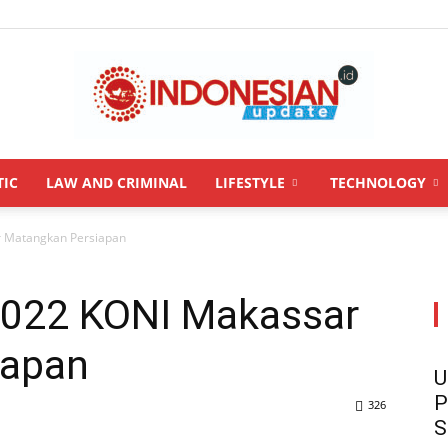
TIC
LAW AND CRIMINAL
LIFESTYLE
TECHNOLOGY
INDONESIANUPDATE.id
r Matangkan Persiapan
2022 KONI Makassar
iapan
U
P
326
S