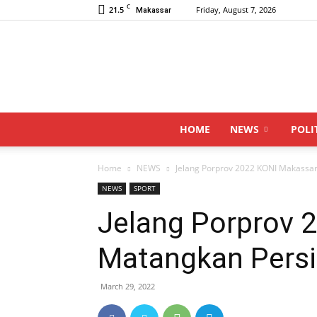
C
21.5
Friday, August 7, 2026
Makassar
HOME
NEWS
POLI
Home
NEWS
Jelang Porprov 2022 KONI Makassa
NEWS
SPORT
Jelang Porprov 
Matangkan Pers
March 29, 2022