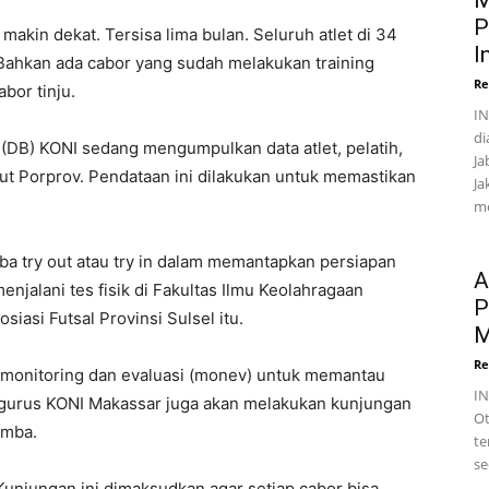
M
P
kin dekat. Tersisa lima bulan. Seluruh atlet di 34
I
Bahkan ada cabor yang sudah melakukan training
Re
abor tinju.
IN
di
(DB) KONI sedang mengumpulkan data atlet, pelatih,
Ja
kut Porprov. Pendataan ini dilakukan untuk memastikan
Ja
me
coba try out atau try in dalam memantapkan persiapan
A
menjalani tes fisik di Fakultas Ilmu Keolahragaan
P
siasi Futsal Provinsi Sulsel itu.
M
Re
 monitoring dan evaluasi (monev) untuk memantau
I
pengurus KONI Makassar juga akan melakukan kunjungan
Ot
umba.
te
se
 Kunjungan ini dimaksudkan agar setiap cabor bisa