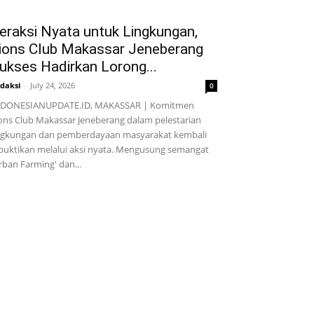
eraksi Nyata untuk Lingkungan,
ions Club Makassar Jeneberang
ukses Hadirkan Lorong...
daksi
-
July 24, 2026
0
NDONESIANUPDATE.ID, MAKASSAR | Komitmen
ons Club Makassar Jeneberang dalam pelestarian
ngkungan dan pemberdayaan masyarakat kembali
buktikan melalui aksi nyata. Mengusung semangat
rban Farming' dan...