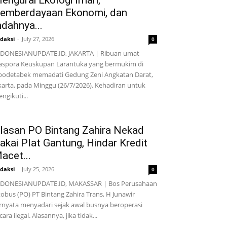
engurai Ekologi Iman,
emberdayaan Ekonomi, dan
ndahnya...
daksi
-
July 27, 2026
0
DONESIANUPDATE.ID, JAKARTA | Ribuan umat
aspora Keuskupan Larantuka yang bermukim di
bodetabek memadati Gedung Zeni Angkatan Darat,
karta, pada Minggu (26/7/2026). Kehadiran untuk
ngikuti...
lasan PO Bintang Zahira Nekad
akai Plat Gantung, Hindar Kredit
acet...
daksi
-
July 25, 2026
0
NDONESIANUPDATE.ID, MAKASSAR | Bos Perusahaan
obus (PO) PT Bintang Zahira Trans, H Junawir
rnyata menyadari sejak awal busnya beroperasi
cara ilegal. Alasannya, jika tidak...