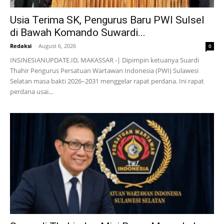
Usia Terima SK, Pengurus Baru PWI Sulsel
di Bawah Komando Suwardi...
Redaksi
-
August 6, 2026
0
INSINESIANUPDATE.ID, MAKASSAR -| Dipimpin ketuanya Suardi
Thahir Pengurus Persatuan Wartawan Indonesia (PWI) Sulawesi
Selatan masa bakti 2026–2031 menggelar rapat perdana. Ini rapat
perdana usai...