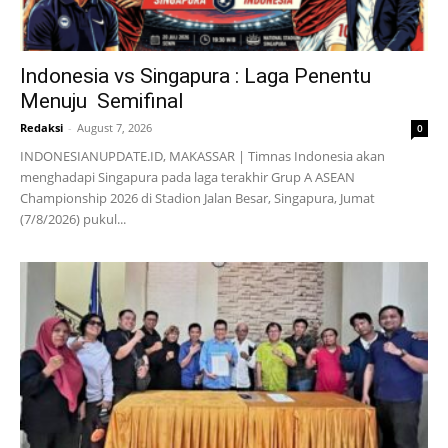
Indonesia vs Singapura : Laga Penentu
Menuju Semifinal
Redaksi
-
August 7, 2026
0
INDONESIANUPDATE.ID, MAKASSAR | Timnas Indonesia akan
menghadapi Singapura pada laga terakhir Grup A ASEAN
Championship 2026 di Stadion Jalan Besar, Singapura, Jumat
(7/8/2026) pukul...