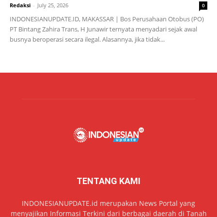
Redaksi
-
July 25, 2026
0
INDONESIANUPDATE.ID, MAKASSAR | Bos Perusahaan Otobus (PO)
PT Bintang Zahira Trans, H Junawir ternyata menyadari sejak awal
busnya beroperasi secara ilegal. Alasannya, jika tidak...
TENTANG KAMI
INDONESIANUPDATE.id merupakan News Portal yang
menyajikan Informasi Terkini dari berbagai daerah di Tanah