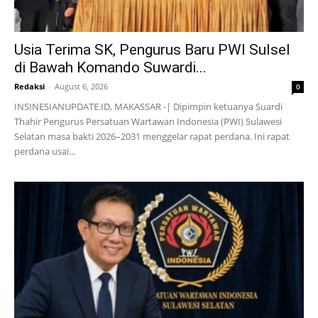
Usia Terima SK, Pengurus Baru PWI Sulsel
di Bawah Komando Suwardi...
Redaksi
-
August 6, 2026
0
INSINESIANUPDATE.ID, MAKASSAR -| Dipimpin ketuanya Suardi
Thahir Pengurus Persatuan Wartawan Indonesia (PWI) Sulawesi
Selatan masa bakti 2026–2031 menggelar rapat perdana. Ini rapat
perdana usai...