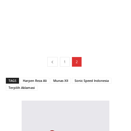
1
2
TAGS
Harpen Reza Ali
Munas XII
Sonic Speed Indonesia
Terpilih Aklamasi