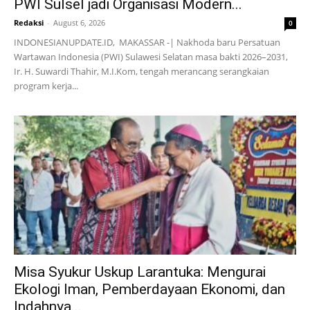
PWI Sulsel jadi Organisasi Modern...
Redaksi
-
August 6, 2026
0
INDONESIANUPDATE.ID, MAKASSAR -| Nakhoda baru Persatuan
Wartawan Indonesia (PWI) Sulawesi Selatan masa bakti 2026–2031,
Ir. H. Suwardi Thahir, M.I.Kom, tengah merancang serangkaian
program kerja...
Misa Syukur Uskup Larantuka: Mengurai
Ekologi Iman, Pemberdayaan Ekonomi, dan
Indahnya...