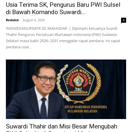
Usia Terima SK, Pengurus Baru PWI Sulsel
di Bawah Komando Suwardi...
Redaksi
-
August 6, 2026
0
INSINESIANUPDATE.ID, MAKASSAR -| Dipimpin ketuanya Suardi
Thahir Pengurus Persatuan Wartawan Indonesia (PWI) Sulawesi
Selatan masa bakti 2026–2031 menggelar rapat perdana. Ini rapat
perdana usai...
Suwardi Thahir dan Misi Besar Mengubah