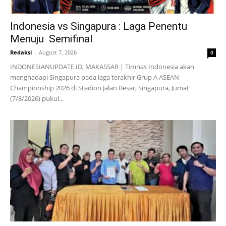
Indonesia vs Singapura : Laga Penentu
Menuju Semifinal
Redaksi
-
August 7, 2026
0
INDONESIANUPDATE.ID, MAKASSAR | Timnas Indonesia akan
menghadapi Singapura pada laga terakhir Grup A ASEAN
Championship 2026 di Stadion Jalan Besar, Singapura, Jumat
(7/8/2026) pukul...