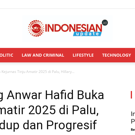
OLITIC
LAW AND CRIMINAL
LIFESTYLE
TECHNOLOGY
INDONESIANUPDATE.id
ejurnas Tinju Amatir 2025 di Palu, Hillary...
g Anwar Hafid Buka
atir 2025 di Palu,
I
Hidup dan Progresif
P
Re