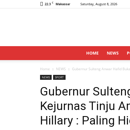
C
22.3
Saturday, August 8, 2026
Makassar
HOME
NEWS
P
Home
NEWS
Gubernur Sulteng Anwar Hafid Buka K
NEWS
SPORT
Gubernur Sulten
Kejurnas Tinju Am
Hillary : Paling 