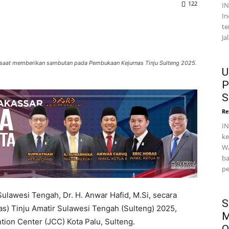
122
I
In
te
Ja
M saat memberikan sambutan pada Pembukaan Kejurnas Tinju Sulteng 2025.
U
P
S
Re
IN
ke
Wa
ba
pe
lawesi Tengah, Dr. H. Anwar Hafid, M.Si, secara
S
s) Tinju Amatir Sulawesi Tengah (Sulteng) 2025,
M
ion Center (JCC) Kota Palu, Sulteng.