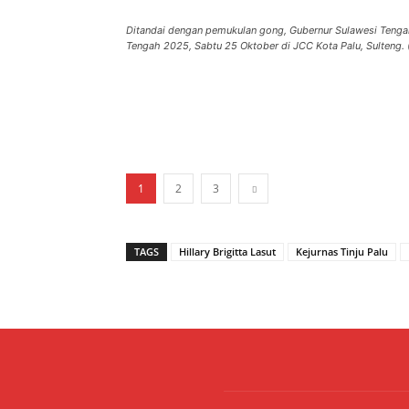
Ditandai dengan pemukulan gong, Gubernur Sulawesi Tengah
Tengah 2025, Sabtu 25 Oktober di JCC Kota Palu, Sulteng
1
2
3
TAGS
Hillary Brigitta Lasut
Kejurnas Tinju Palu