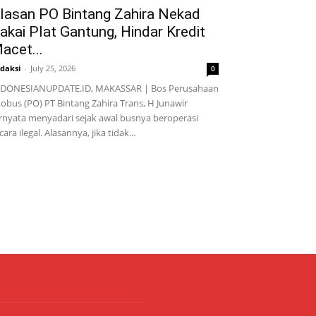
lasan PO Bintang Zahira Nekad
akai Plat Gantung, Hindar Kredit
acet...
daksi
-
July 25, 2026
0
NDONESIANUPDATE.ID, MAKASSAR | Bos Perusahaan
obus (PO) PT Bintang Zahira Trans, H Junawir
rnyata menyadari sejak awal busnya beroperasi
cara ilegal. Alasannya, jika tidak...