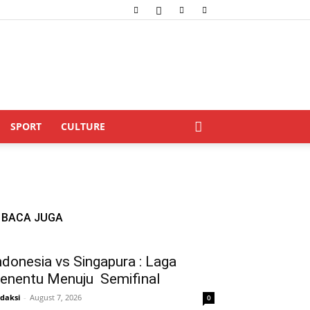
SPORT
CULTURE
BACA JUGA
ndonesia vs Singapura : Laga
enentu Menuju Semifinal
daksi
-
August 7, 2026
0