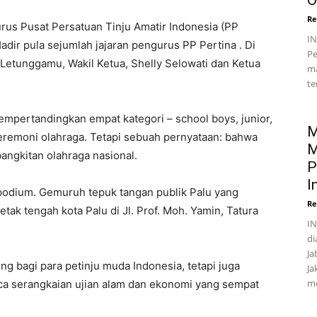
O
Re
us Pusat Persatuan Tinju Amatir Indonesia (PP
I
 Hadir pula sejumlah jajaran pengurus PP Pertina . Di
Pe
etunggamu, Wakil Ketua, Shelly Selowati dan Ketua
ma
te
pertandingkan empat kategori – school boys, junior,
M
 seremoni olahraga. Tetapi sebuah pernyataan: bahwa
M
angkitan olahraga nasional.
P
I
i podium. Gemuruh tepuk tangan publik Palu yang
Re
ak tengah kota Palu di Jl. Prof. Moh. Yamin, Tatura
IN
di
Ja
 bagi para petinju muda Indonesia, tetapi juga
Ja
me
a serangkaian ujian alam dan ekonomi yang sempat