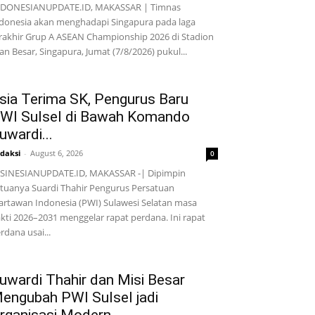
NDONESIANUPDATE.ID, MAKASSAR | Timnas
donesia akan menghadapi Singapura pada laga
rakhir Grup A ASEAN Championship 2026 di Stadion
lan Besar, Singapura, Jumat (7/8/2026) pukul...
sia Terima SK, Pengurus Baru
WI Sulsel di Bawah Komando
uwardi...
daksi
-
August 6, 2026
0
SINESIANUPDATE.ID, MAKASSAR -| Dipimpin
tuanya Suardi Thahir Pengurus Persatuan
rtawan Indonesia (PWI) Sulawesi Selatan masa
kti 2026–2031 menggelar rapat perdana. Ini rapat
rdana usai...
uwardi Thahir dan Misi Besar
engubah PWI Sulsel jadi