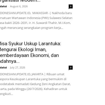
rganisasi Modern...
daksi
-
August 6, 2026
0
NDONESIANUPDATE.ID, MAKASSAR -| Nakhoda baru
rsatuan Wartawan Indonesia (PWI) Sulawesi Selatan
sa bakti 2026–2031, Ir. H. Suwardi Thahir, M.I.Kom,
ngah merancang serangkaian program kerja...
isa Syukur Uskup Larantuka:
engurai Ekologi Iman,
emberdayaan Ekonomi, dan
ndahnya...
daksi
-
July 27, 2026
0
DONESIANUPDATE.ID, JAKARTA | Ribuan umat
aspora Keuskupan Larantuka yang bermukim di
bodetabek memadati Gedung Zeni Angkatan Darat,
karta, pada Minggu (26/7/2026). Kehadiran untuk
ngikuti...