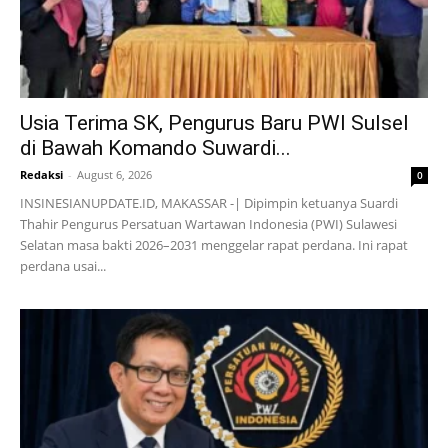
Usia Terima SK, Pengurus Baru PWI Sulsel
di Bawah Komando Suwardi...
Redaksi
-
August 6, 2026
0
INSINESIANUPDATE.ID, MAKASSAR -| Dipimpin ketuanya Suardi
Thahir Pengurus Persatuan Wartawan Indonesia (PWI) Sulawesi
Selatan masa bakti 2026–2031 menggelar rapat perdana. Ini rapat
perdana usai...