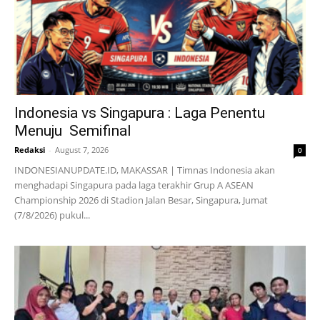
Indonesia vs Singapura : Laga Penentu
Menuju Semifinal
Redaksi
-
August 7, 2026
0
INDONESIANUPDATE.ID, MAKASSAR | Timnas Indonesia akan
menghadapi Singapura pada laga terakhir Grup A ASEAN
Championship 2026 di Stadion Jalan Besar, Singapura, Jumat
(7/8/2026) pukul...