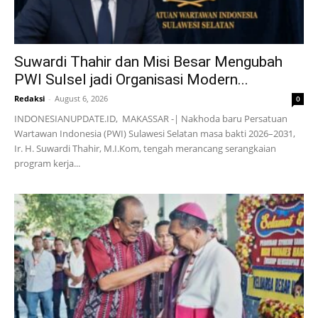
Suwardi Thahir dan Misi Besar Mengubah
PWI Sulsel jadi Organisasi Modern...
Redaksi
-
August 6, 2026
0
INDONESIANUPDATE.ID, MAKASSAR -| Nakhoda baru Persatuan
Wartawan Indonesia (PWI) Sulawesi Selatan masa bakti 2026–2031,
Ir. H. Suwardi Thahir, M.I.Kom, tengah merancang serangkaian
program kerja...