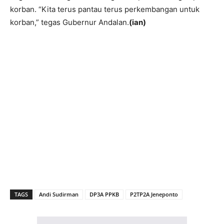
korban.
“Kita terus pantau terus perkembangan untuk
korban,” tegas Gubernur Andalan.
(ian)
TAGS
Andi Sudirman
DP3A PPKB
P2TP2A Jeneponto