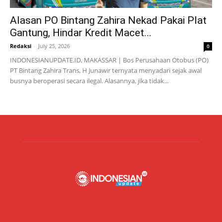
Alasan PO Bintang Zahira Nekad Pakai Plat
Gantung, Hindar Kredit Macet...
Redaksi
-
July 25, 2026
0
INDONESIANUPDATE.ID, MAKASSAR | Bos Perusahaan Otobus (PO)
PT Bintang Zahira Trans, H Junawir ternyata menyadari sejak awal
busnya beroperasi secara ilegal. Alasannya, jika tidak...