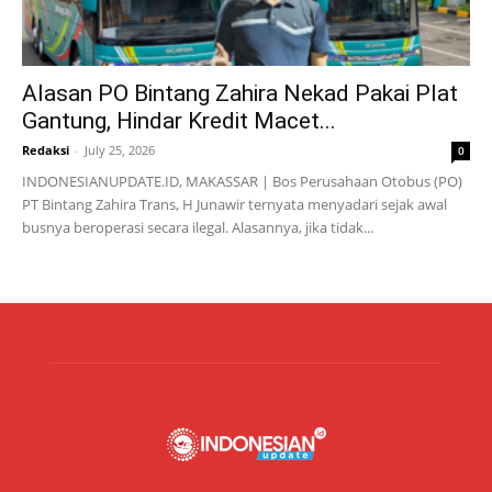
Alasan PO Bintang Zahira Nekad Pakai Plat
Gantung, Hindar Kredit Macet...
Redaksi
-
July 25, 2026
0
INDONESIANUPDATE.ID, MAKASSAR | Bos Perusahaan Otobus (PO)
PT Bintang Zahira Trans, H Junawir ternyata menyadari sejak awal
busnya beroperasi secara ilegal. Alasannya, jika tidak...