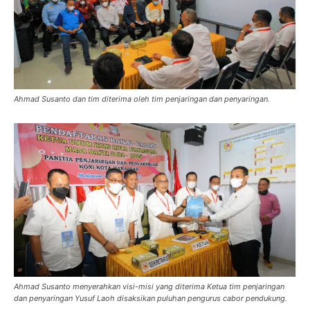
Ahmad Susanto dan tim diterima oleh tim penjaringan dan penyaringan.
Ahmad Susanto menyerahkan visi-misi yang diterima Ketua tim penjaringan
dan penyaringan Yusuf Laoh disaksikan puluhan pengurus cabor pendukung.