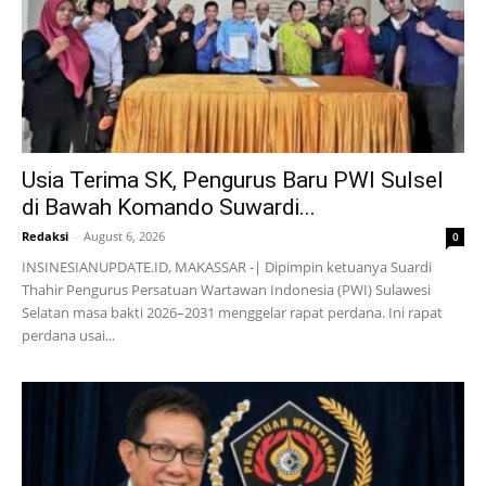
Usia Terima SK, Pengurus Baru PWI Sulsel
di Bawah Komando Suwardi...
Redaksi
-
August 6, 2026
0
INSINESIANUPDATE.ID, MAKASSAR -| Dipimpin ketuanya Suardi
Thahir Pengurus Persatuan Wartawan Indonesia (PWI) Sulawesi
Selatan masa bakti 2026–2031 menggelar rapat perdana. Ini rapat
perdana usai...