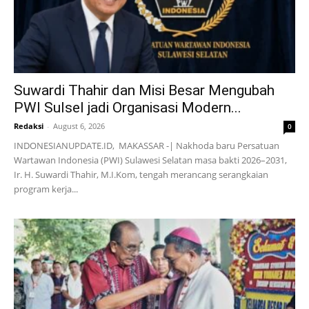
Suwardi Thahir dan Misi Besar Mengubah
PWI Sulsel jadi Organisasi Modern...
Redaksi
-
August 6, 2026
0
INDONESIANUPDATE.ID, MAKASSAR -| Nakhoda baru Persatuan
Wartawan Indonesia (PWI) Sulawesi Selatan masa bakti 2026–2031,
Ir. H. Suwardi Thahir, M.I.Kom, tengah merancang serangkaian
program kerja...