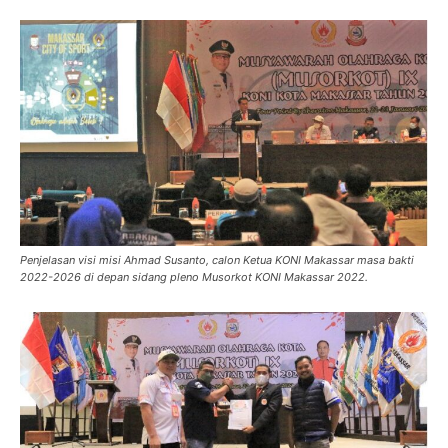
Penjelasan visi misi Ahmad Susanto, calon Ketua KONI Makassar masa bakti
2022-2026 di depan sidang pleno Musorkot KONI Makassar 2022.