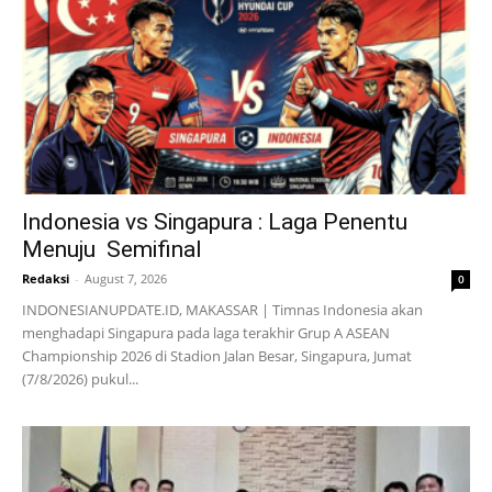
Indonesia vs Singapura : Laga Penentu
Menuju Semifinal
Redaksi
-
August 7, 2026
0
INDONESIANUPDATE.ID, MAKASSAR | Timnas Indonesia akan
menghadapi Singapura pada laga terakhir Grup A ASEAN
Championship 2026 di Stadion Jalan Besar, Singapura, Jumat
(7/8/2026) pukul...