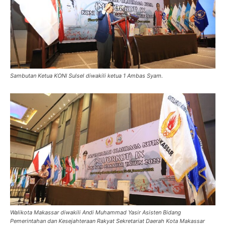
Sambutan Ketua KONI Sulsel diwakili ketua 1 Ambas Syam.
Walikota Makassar diwakili Andi Muhammad Yasir Asisten Bidang
Pemerintahan dan Kesejahteraan Rakyat Sekretariat Daerah Kota Makassar