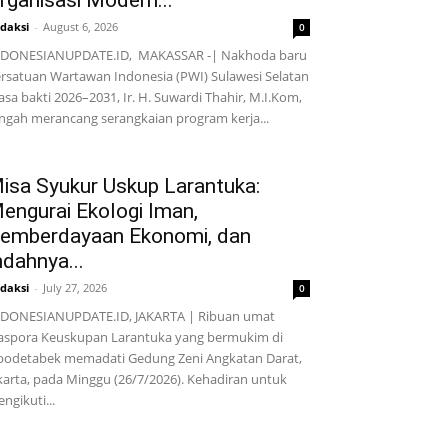
rganisasi Modern...
daksi
-
August 6, 2026
0
NDONESIANUPDATE.ID, MAKASSAR -| Nakhoda baru
rsatuan Wartawan Indonesia (PWI) Sulawesi Selatan
sa bakti 2026–2031, Ir. H. Suwardi Thahir, M.I.Kom,
ngah merancang serangkaian program kerja...
isa Syukur Uskup Larantuka:
engurai Ekologi Iman,
emberdayaan Ekonomi, dan
ndahnya...
daksi
-
July 27, 2026
0
DONESIANUPDATE.ID, JAKARTA | Ribuan umat
aspora Keuskupan Larantuka yang bermukim di
bodetabek memadati Gedung Zeni Angkatan Darat,
karta, pada Minggu (26/7/2026). Kehadiran untuk
ngikuti...