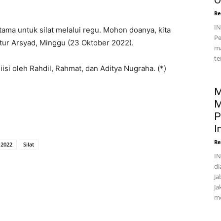
O
Re
I
ama untuk silat melalui regu. Mohon doanya, kita
Pe
utur Arsyad, Minggu (23 Oktober 2022).
ma
te
iisi oleh Rahdil, Rahmat, dan Aditya Nugraha. (*)
M
M
P
I
Re
 2022
Silat
IN
di
Ja
Ja
me