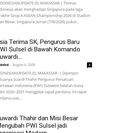
NDONESIANUPDATE.ID, MAKASSAR | Timnas
donesia akan menghadapi Singapura pada laga
rakhir Grup A ASEAN Championship 2026 di Stadion
lan Besar, Singapura, Jumat (7/8/2026) pukul...
sia Terima SK, Pengurus Baru
WI Sulsel di Bawah Komando
uwardi...
daksi
-
August 6, 2026
0
SINESIANUPDATE.ID, MAKASSAR -| Dipimpin
tuanya Suardi Thahir Pengurus Persatuan
rtawan Indonesia (PWI) Sulawesi Selatan masa
kti 2026–2031 menggelar rapat perdana. Ini rapat
rdana usai...
uwardi Thahir dan Misi Besar
engubah PWI Sulsel jadi