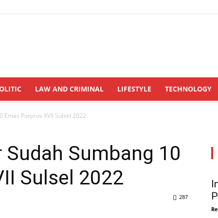
INDONESIANUPDATE.id
OLITIC
LAW AND CRIMINAL
LIFESTYLE
TECHNOLOGY
 Emas Porprov XVII Sulsel 2022
r Sudah Sumbang 10
II Sulsel 2022
I
P
287
Re