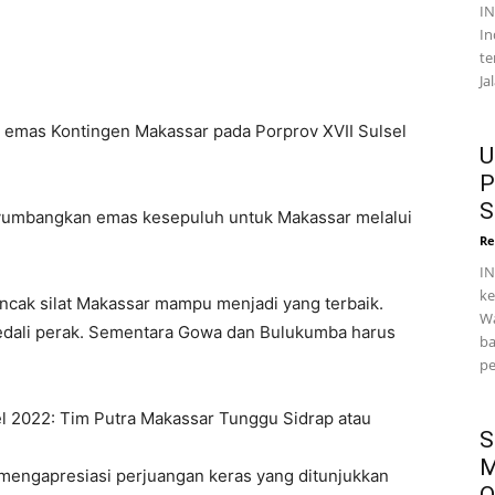
I
In
te
Ja
 emas Kontingen Makassar pada Porprov XVII Sulsel
U
P
S
nyumbangkan emas kesepuluh untuk Makassar melalui
Re
IN
ke
cak silat Makassar mampu menjadi yang terbaik.
Wa
edali perak. Sementara Gowa dan Bulukumba harus
ba
pe
l 2022: Tim Putra Makassar Tunggu Sidrap atau
S
M
mengapresiasi perjuangan keras yang ditunjukkan