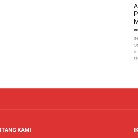
A
P
M
Re
I
Ot
te
se
NTANG KAMI
I