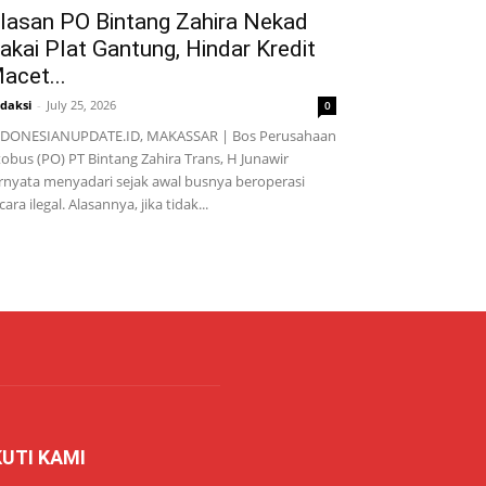
lasan PO Bintang Zahira Nekad
akai Plat Gantung, Hindar Kredit
acet...
daksi
-
July 25, 2026
0
NDONESIANUPDATE.ID, MAKASSAR | Bos Perusahaan
obus (PO) PT Bintang Zahira Trans, H Junawir
rnyata menyadari sejak awal busnya beroperasi
cara ilegal. Alasannya, jika tidak...
KUTI KAMI