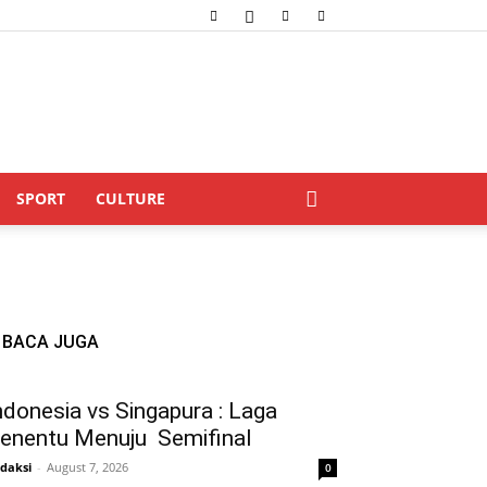
SPORT
CULTURE
BACA JUGA
ndonesia vs Singapura : Laga
enentu Menuju Semifinal
daksi
-
August 7, 2026
0