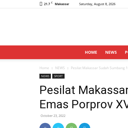
C
21.7
Saturday, August 8, 2026
Makassar
HOME
NEWS
P
Home
NEWS
Pesilat Makassar Sudah Sumbang 10
NEWS
SPORT
Pesilat Makassa
Emas Porprov XV
October 23, 2022