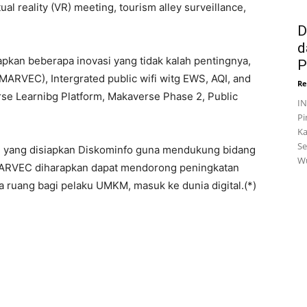
al reality (VR) meeting, tourism alley surveillance,
D
d
pkan beberapa inovasi yang tidak kalah pentingnya,
P
MARVEC), Intergrated public wifi witg EWS, AQI, and
Re
se Learnibg Platform, Makaverse Phase 2, Public
I
Pi
Ka
Se
si yang disiapkan Diskominfo guna mendukung bidang
Wu
 MARVEC diharapkan dapat mendorong peningkatan
uang bagi pelaku UMKM, masuk ke dunia digital.(*)