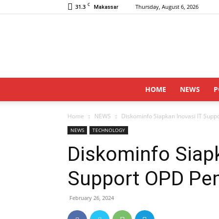
C
31.3
Thursday, August 6, 2026
Makassar
HOME
NEWS
P
Home
NEWS
Diskominfo Siapkan Inovasi IT Sup
NEWS
TECHNOLOGY
Diskominfo Siapk
Support OPD Pe
February 26, 2024