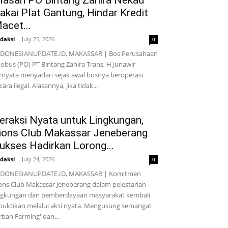
lasan PO Bintang Zahira Nekad
akai Plat Gantung, Hindar Kredit
acet...
daksi
-
July 25, 2026
0
NDONESIANUPDATE.ID, MAKASSAR | Bos Perusahaan
obus (PO) PT Bintang Zahira Trans, H Junawir
rnyata menyadari sejak awal busnya beroperasi
cara ilegal. Alasannya, jika tidak...
eraksi Nyata untuk Lingkungan,
ions Club Makassar Jeneberang
ukses Hadirkan Lorong...
daksi
-
July 24, 2026
0
NDONESIANUPDATE.ID, MAKASSAR | Komitmen
ons Club Makassar Jeneberang dalam pelestarian
ngkungan dan pemberdayaan masyarakat kembali
buktikan melalui aksi nyata. Mengusung semangat
rban Farming' dan...