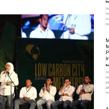
Re
I
Pe
ma
te
M
M
P
I
Re
IN
di
Ja
Ja
me