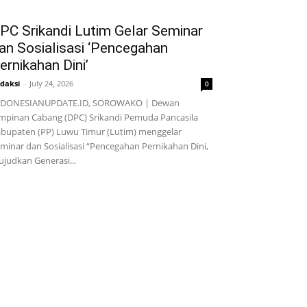
PC Srikandi Lutim Gelar Seminar
an Sosialisasi ‘Pencegahan
ernikahan Dini’
daksi
-
July 24, 2026
0
NDONESIANUPDATE.ID, SOROWAKO | Dewan
mpinan Cabang (DPC) Srikandi Pemuda Pancasila
bupaten (PP) Luwu Timur (Lutim) menggelar
minar dan Sosialisasi “Pencegahan Pernikahan Dini,
judkan Generasi...