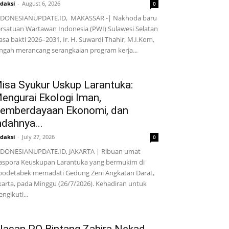
daksi
-
August 6, 2026
0
NDONESIANUPDATE.ID, MAKASSAR -| Nakhoda baru
rsatuan Wartawan Indonesia (PWI) Sulawesi Selatan
sa bakti 2026–2031, Ir. H. Suwardi Thahir, M.I.Kom,
ngah merancang serangkaian program kerja...
isa Syukur Uskup Larantuka:
engurai Ekologi Iman,
emberdayaan Ekonomi, dan
ndahnya...
daksi
-
July 27, 2026
0
DONESIANUPDATE.ID, JAKARTA | Ribuan umat
aspora Keuskupan Larantuka yang bermukim di
bodetabek memadati Gedung Zeni Angkatan Darat,
karta, pada Minggu (26/7/2026). Kehadiran untuk
ngikuti...