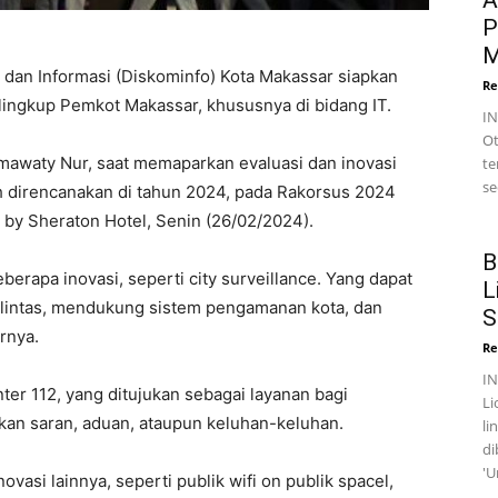
A
P
M
 dan Informasi (Diskominfo) Kota Makassar siapkan
Re
lingkup Pemkot Makassar, khususnya di bidang IT.
I
Ot
smawaty Nur, saat memaparkan evaluasi dan inovasi
te
se
ah direncanakan di tahun 2024, pada Rakorsus 2024
 by Sheraton Hotel, Senin (26/02/2024).
B
eberapa inovasi, seperti city surveillance. Yang dapat
L
 lintas, mendukung sistem pengamanan kota, dan
S
rnya.
Re
I
enter 112, yang ditujukan sebagai layanan bagi
Li
n saran, aduan, ataupun keluhan-keluhan.
li
di
'U
vasi lainnya, seperti publik wifi on publik spacel,