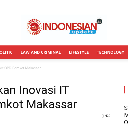
OLITIC
LAW AND CRIMINAL
LIFESTYLE
TECHNOLOGY
INDONESIANUPDATE.id
port OPD Pemkot Makassar
an Inovasi IT
mkot Makassar
S
M
422
O