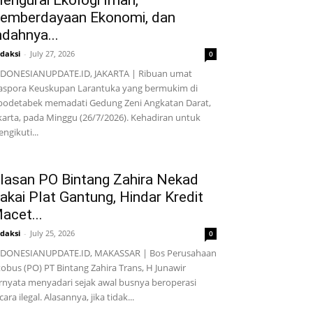
engurai Ekologi Iman,
emberdayaan Ekonomi, dan
ndahnya...
daksi
-
July 27, 2026
0
DONESIANUPDATE.ID, JAKARTA | Ribuan umat
aspora Keuskupan Larantuka yang bermukim di
bodetabek memadati Gedung Zeni Angkatan Darat,
karta, pada Minggu (26/7/2026). Kehadiran untuk
ngikuti...
lasan PO Bintang Zahira Nekad
akai Plat Gantung, Hindar Kredit
acet...
daksi
-
July 25, 2026
0
NDONESIANUPDATE.ID, MAKASSAR | Bos Perusahaan
obus (PO) PT Bintang Zahira Trans, H Junawir
rnyata menyadari sejak awal busnya beroperasi
cara ilegal. Alasannya, jika tidak...