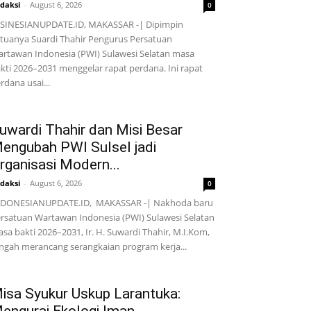
daksi
-
August 6, 2026
0
SINESIANUPDATE.ID, MAKASSAR -| Dipimpin
tuanya Suardi Thahir Pengurus Persatuan
rtawan Indonesia (PWI) Sulawesi Selatan masa
kti 2026–2031 menggelar rapat perdana. Ini rapat
rdana usai...
uwardi Thahir dan Misi Besar
engubah PWI Sulsel jadi
rganisasi Modern...
daksi
-
August 6, 2026
0
NDONESIANUPDATE.ID, MAKASSAR -| Nakhoda baru
rsatuan Wartawan Indonesia (PWI) Sulawesi Selatan
sa bakti 2026–2031, Ir. H. Suwardi Thahir, M.I.Kom,
ngah merancang serangkaian program kerja...
isa Syukur Uskup Larantuka: