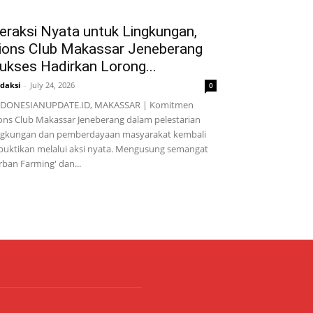
eraksi Nyata untuk Lingkungan,
ions Club Makassar Jeneberang
ukses Hadirkan Lorong...
daksi
-
July 24, 2026
0
NDONESIANUPDATE.ID, MAKASSAR | Komitmen
ons Club Makassar Jeneberang dalam pelestarian
ngkungan dan pemberdayaan masyarakat kembali
buktikan melalui aksi nyata. Mengusung semangat
rban Farming' dan...