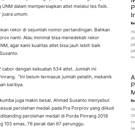
M
UNM dalam mempersiapkan atlet melalui tes fisik.
P
r juara umum.
I
Re
ahkan rekor di sejumlah nomor pertandingan. Bahkan
IN
rprov nanti. Atau minimal bisa menedekati rekor
di
Ja
M, agar kami kualitas atlet bisa jauh lebih baik
Ja
 Susanto.
me
2 cabor dengan kekuatan 534 atlet. Jumlah ini
Pinrang. ”Ini belum termasuk jumlah pelatih, mekanik
A
P
an karibya.
M
lukumba juga makin besar. Ahmad Susanto menyebut
Re
esuai perolehan medali pada Pra Porprov yang diikuti
I
Ot
k dibanding perolehan medali di Porda Pinrang 2018
te
ang 103 emas, 76 perak dan 67 perunggu.
se