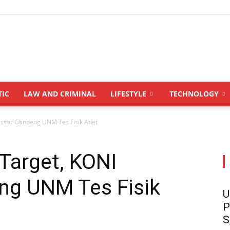
INDONESIANUPDATE.id
TIC
LAW AND CRIMINAL
LIFESTYLE
TECHNOLOGY
sar Gandeng UNM Tes Fisik Atlet
arget, KONI
ng UNM Tes Fisik
U
P
S