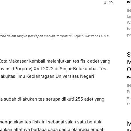
395
Re
IN
ke
Wa
ba
pe
IK UNM dalam rangka persiapan menuju Porprov di Sinjai bulukumba.FOTO:
S
ota Makassar kembali melanjutkan tes fisik atlet yang
M
vinsi (Porprov) XVII 2022 di Sinjai-Bulukumba. Tes
O
i Fakultas Ilmu Keolahragaan Universitas Negeri
Re
I
Pe
ma
 sudah dilakukan tes serupa diikuti 255 atlet yang
te
ngatakan tes fisik ini sebagai salah satu bentuk
M
pkan atletnya berlaga pada pesta olahraga empat