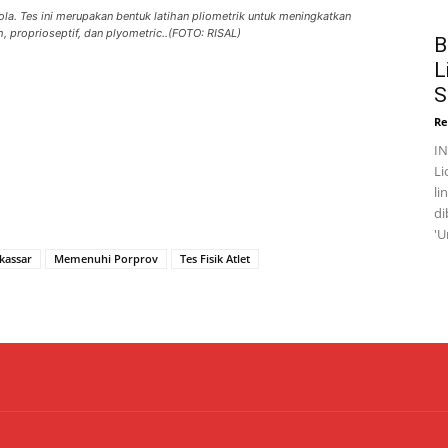
ola. Tes ini merupakan bentuk latihan pliometrik untuk meningkatkan
h, proprioseptif, dan plyometric..(FOTO: RISAL)
B
L
S
Re
I
Li
li
di
'U
kassar
Memenuhi Porprov
Tes Fisik Atlet