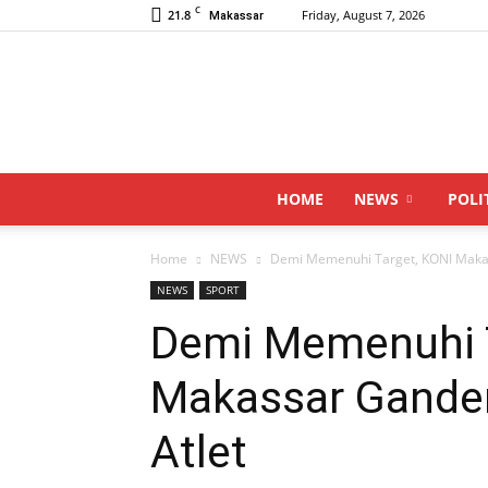
C
21.8
Friday, August 7, 2026
Makassar
HOME
NEWS
POLI
Home
NEWS
Demi Memenuhi Target, KONI Makas
NEWS
SPORT
Demi Memenuhi T
Makassar Gande
Atlet