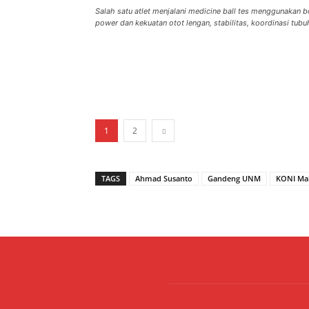
Salah satu atlet menjalani medicine ball tes menggunakan b
power dan kekuatan otot lengan, stabilitas, koordinasi tubu
1
2
TAGS
Ahmad Susanto
Gandeng UNM
KONI Ma