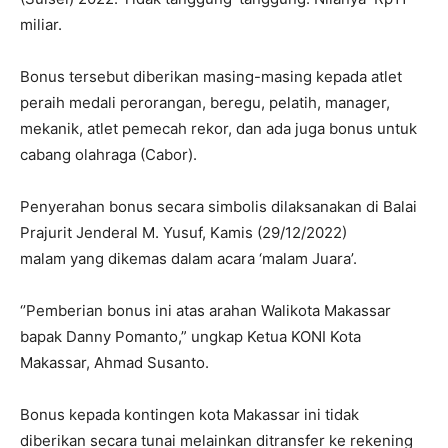
miliar.
Bonus tersebut diberikan masing-masing kepada atlet
peraih medali perorangan, beregu, pelatih, manager,
mekanik, atlet pemecah rekor, dan ada juga bonus untuk
cabang olahraga (Cabor).
Penyerahan bonus secara simbolis dilaksanakan di Balai
Prajurit Jenderal M. Yusuf, Kamis (29/12/2022)
malam yang dikemas dalam acara ‘malam Juara’.
‘’Pemberian bonus ini atas arahan Walikota Makassar
bapak Danny Pomanto,” ungkap Ketua KONI Kota
Makassar, Ahmad Susanto.
Bonus kepada kontingen kota Makassar ini tidak
diberikan secara tunai melainkan ditransfer ke rekening