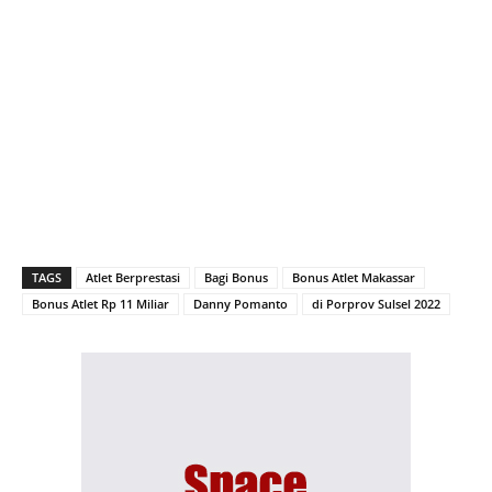
TAGS
Atlet Berprestasi
Bagi Bonus
Bonus Atlet Makassar
Bonus Atlet Rp 11 Miliar
Danny Pomanto
di Porprov Sulsel 2022