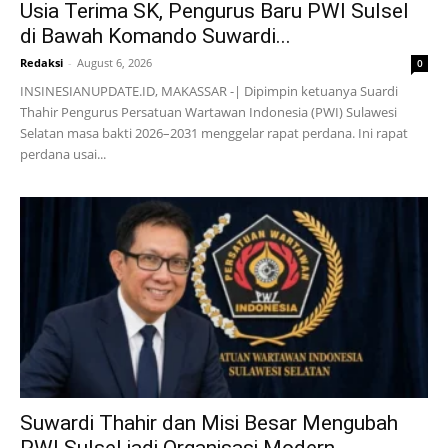
Usia Terima SK, Pengurus Baru PWI Sulsel
di Bawah Komando Suwardi...
Redaksi
-
August 6, 2026
0
INSINESIANUPDATE.ID, MAKASSAR -| Dipimpin ketuanya Suardi
Thahir Pengurus Persatuan Wartawan Indonesia (PWI) Sulawesi
Selatan masa bakti 2026–2031 menggelar rapat perdana. Ini rapat
perdana usai...
Suwardi Thahir dan Misi Besar Mengubah