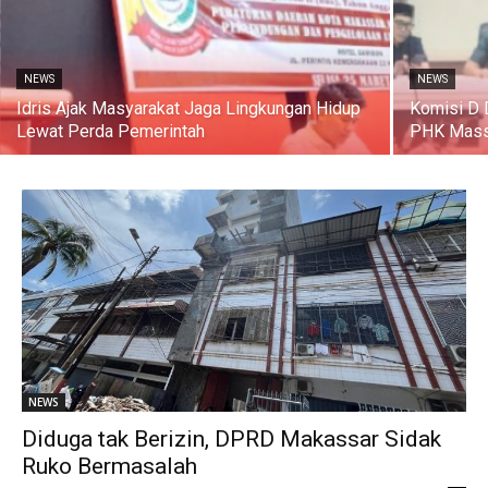
NEWS
NEWS
Idris Ajak Masyarakat Jaga Lingkungan Hidup
Komisi D
Lewat Perda Pemerintah
PHK Mass
NEWS
Diduga tak Berizin, DPRD Makassar Sidak
Ruko Bermasalah