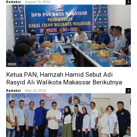
Redaksi
-
August 16, 2024
0
NEWS
Ketua PAN, Hamzah Hamid Sebut Adi
Rasyid Ali Walikota Makassar Berikutnya
Redaksi
-
May 26, 2024
0