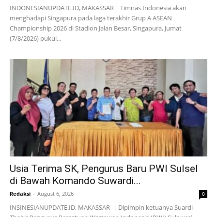
INDONESIANUPDATE.ID, MAKASSAR | Timnas Indonesia akan
menghadapi Singapura pada laga terakhir Grup A ASEAN
Championship 2026 di Stadion Jalan Besar, Singapura, Jumat
(7/8/2026) pukul...
Usia Terima SK, Pengurus Baru PWI Sulsel
di Bawah Komando Suwardi...
Redaksi
-
August 6, 2026
0
INSINESIANUPDATE.ID, MAKASSAR -| Dipimpin ketuanya Suardi