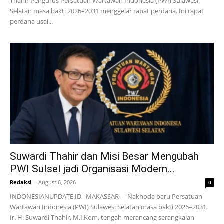
Thahir Pengurus Persatuan Wartawan Indonesia (PWI) Sulawesi
Selatan masa bakti 2026–2031 menggelar rapat perdana. Ini rapat
perdana usai...
Suwardi Thahir dan Misi Besar Mengubah
PWI Sulsel jadi Organisasi Modern...
Redaksi
-
August 6, 2026
0
INDONESIANUPDATE.ID, MAKASSAR -| Nakhoda baru Persatuan
Wartawan Indonesia (PWI) Sulawesi Selatan masa bakti 2026–2031,
Ir. H. Suwardi Thahir, M.I.Kom, tengah merancang serangkaian