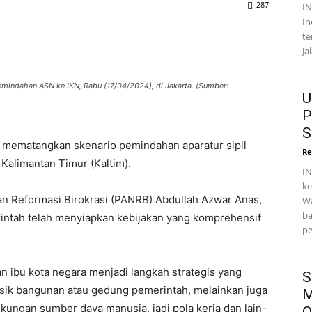
287
I
In
te
Ja
indahan ASN ke IKN, Rabu (17/04/2024), di Jakarta. (Sumber:
U
P
S
 mematangkan skenario pemindahan aparatur sipil
Re
 Kalimantan Timur (Kaltim).
IN
ke
n Reformasi Birokrasi (PANRB) Abdullah Azwar Anas,
Wa
ba
ntah telah menyiapkan kebijakan yang komprehensif
pe
ibu kota negara menjadi langkah strategis yang
S
ik bangunan atau gedung pemerintah, melainkan juga
M
dukungan sumber daya manusia, jadi pola kerja dan lain-