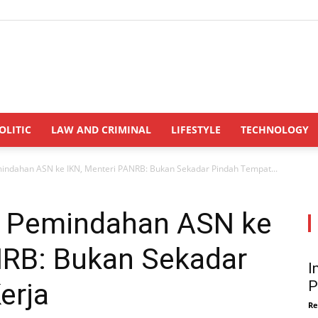
INDONESIANUPDATE.id
OLITIC
LAW AND CRIMINAL
LIFESTYLE
TECHNOLOGY
ndahan ASN ke IKN, Menteri PANRB: Bukan Sekadar Pindah Tempat...
 Pemindahan ASN ke
NRB: Bukan Sekadar
I
erja
P
Re