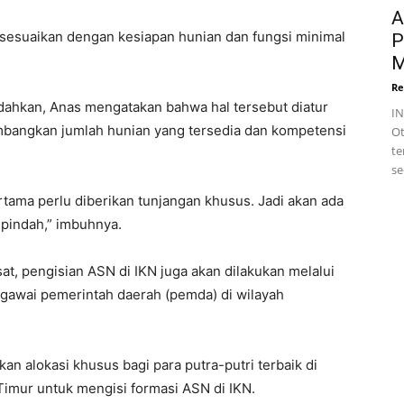
A
ita sesuaikan dengan kesiapan hunian dan fungsi minimal
P
M
Re
dahkan, Anas mengatakan bahwa hal tersebut diatur
I
bangkan jumlah hunian yang tersedia dan kompetensi
Ot
te
se
tama perlu diberikan tunjangan khusus. Jadi akan ada
pindah,” imbuhnya.
t, pengisian ASN di IKN juga akan dilakukan melalui
gawai pemerintah daerah (pemda) di wilayah
 alokasi khusus bagi para putra-putri terbaik di
Timur untuk mengisi formasi ASN di IKN.