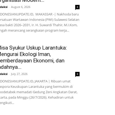
rganisasi Modern...
daksi
-
August 6, 2026
0
NDONESIANUPDATE.ID, MAKASSAR -| Nakhoda baru
rsatuan Wartawan Indonesia (PWI) Sulawesi Selatan
sa bakti 2026–2031, Ir. H. Suwardi Thahir, M.I.Kom,
ngah merancang serangkaian program kerja...
isa Syukur Uskup Larantuka:
engurai Ekologi Iman,
emberdayaan Ekonomi, dan
ndahnya...
daksi
-
July 27, 2026
0
DONESIANUPDATE.ID, JAKARTA | Ribuan umat
aspora Keuskupan Larantuka yang bermukim di
bodetabek memadati Gedung Zeni Angkatan Darat,
karta, pada Minggu (26/7/2026). Kehadiran untuk
ngikuti...