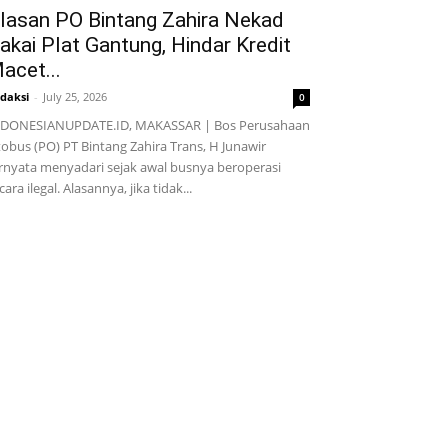
lasan PO Bintang Zahira Nekad
akai Plat Gantung, Hindar Kredit
acet...
daksi
-
July 25, 2026
0
NDONESIANUPDATE.ID, MAKASSAR | Bos Perusahaan
obus (PO) PT Bintang Zahira Trans, H Junawir
rnyata menyadari sejak awal busnya beroperasi
cara ilegal. Alasannya, jika tidak...