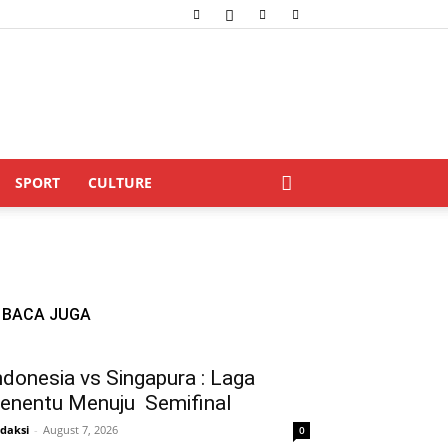
SPORT
CULTURE
BACA JUGA
ndonesia vs Singapura : Laga
enentu Menuju Semifinal
daksi
-
August 7, 2026
0