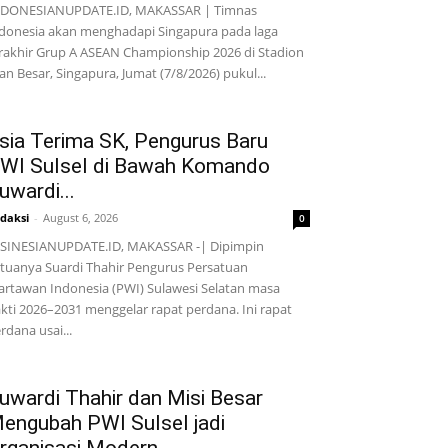
NDONESIANUPDATE.ID, MAKASSAR | Timnas
donesia akan menghadapi Singapura pada laga
rakhir Grup A ASEAN Championship 2026 di Stadion
lan Besar, Singapura, Jumat (7/8/2026) pukul...
sia Terima SK, Pengurus Baru
WI Sulsel di Bawah Komando
uwardi...
daksi
-
August 6, 2026
0
SINESIANUPDATE.ID, MAKASSAR -| Dipimpin
tuanya Suardi Thahir Pengurus Persatuan
rtawan Indonesia (PWI) Sulawesi Selatan masa
kti 2026–2031 menggelar rapat perdana. Ini rapat
rdana usai...
uwardi Thahir dan Misi Besar
engubah PWI Sulsel jadi