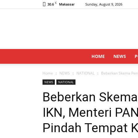
C
30.6
Sunday, August 9, 2026
Makassar
HOME
NEWS
P
Home
NEWS
NATIONAL
Beberkan Skema Pemi
NEWS
NATIONAL
Beberkan Skema
IKN, Menteri PA
Pindah Tempat K