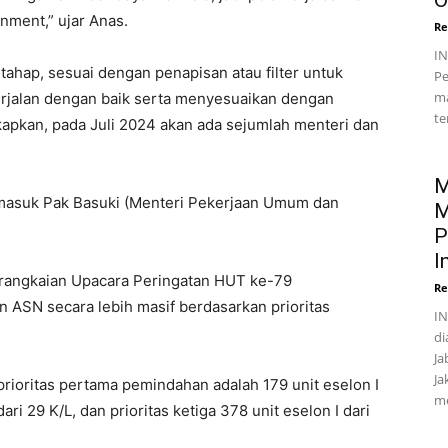
O
rnment,” ujar Anas.
Re
I
ahap, sesuai dengan penapisan atau filter untuk
Pe
ma
erjalan dengan baik serta menyesuaikan dengan
te
apkan, pada Juli 2024 akan ada sejumlah menteri dan
M
ermasuk Pak Basuki (Menteri Pekerjaan Umum dan
M
P
I
 rangkaian Upacara Peringatan HUT ke-79
Re
 ASN secara lebih masif berdasarkan prioritas
IN
di
Ja
Ja
rioritas pertama pemindahan adalah 179 unit eselon I
me
dari 29 K/L, dan prioritas ketiga 378 unit eselon I dari