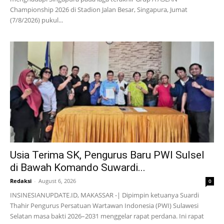
Championship 2026 di Stadion Jalan Besar, Singapura, Jumat
(7/8/2026) pukul...
Usia Terima SK, Pengurus Baru PWI Sulsel
di Bawah Komando Suwardi...
Redaksi
-
August 6, 2026
0
INSINESIANUPDATE.ID, MAKASSAR -| Dipimpin ketuanya Suardi
Thahir Pengurus Persatuan Wartawan Indonesia (PWI) Sulawesi
Selatan masa bakti 2026–2031 menggelar rapat perdana. Ini rapat