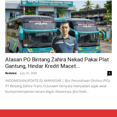
Alasan PO Bintang Zahira Nekad Pakai Plat
Gantung, Hindar Kredit Macet...
Redaksi
-
July 25, 2026
0
INDONESIANUPDATE.ID, MAKASSAR | Bos Perusahaan Otobus (PO)
PT Bintang Zahira Trans, H Junawir ternyata menyadari sejak awal
busnya beroperasi secara ilegal. Alasannya, jika tidak...