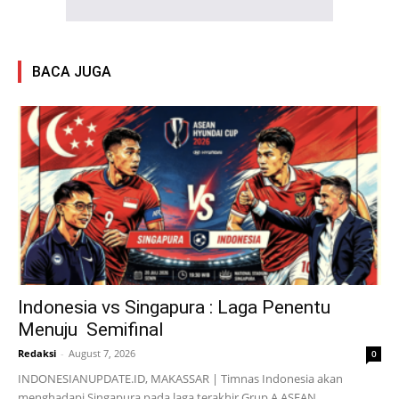
BACA JUGA
Indonesia vs Singapura : Laga Penentu
Menuju Semifinal
Redaksi
-
August 7, 2026
0
INDONESIANUPDATE.ID, MAKASSAR | Timnas Indonesia akan
menghadapi Singapura pada laga terakhir Grup A ASEAN