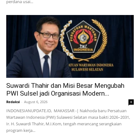
perdana usai...
Suwardi Thahir dan Misi Besar Mengubah
PWI Sulsel jadi Organisasi Modern...
Redaksi
-
August 6, 2026
0
INDONESIANUPDATE.ID, MAKASSAR -| Nakhoda baru Persatuan
Wartawan Indonesia (PWI) Sulawesi Selatan masa bakti 2026–2031,
Ir. H. Suwardi Thahir, M.I.Kom, tengah merancang serangkaian
program kerja...