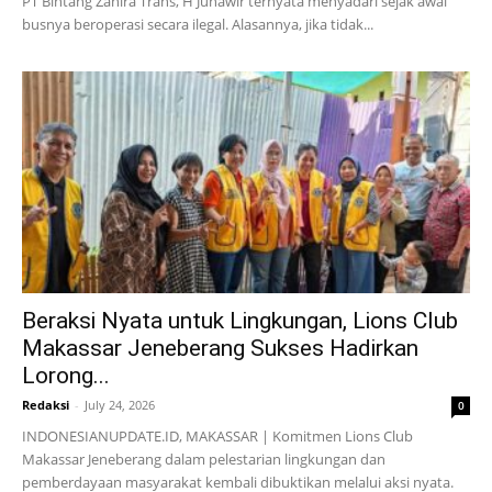
PT Bintang Zahira Trans, H Junawir ternyata menyadari sejak awal
busnya beroperasi secara ilegal. Alasannya, jika tidak...
Beraksi Nyata untuk Lingkungan, Lions Club
Makassar Jeneberang Sukses Hadirkan
Lorong...
Redaksi
-
July 24, 2026
0
INDONESIANUPDATE.ID, MAKASSAR | Komitmen Lions Club
Makassar Jeneberang dalam pelestarian lingkungan dan
pemberdayaan masyarakat kembali dibuktikan melalui aksi nyata.