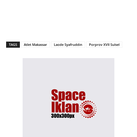
TAGS
Atlet Makassar
Laode Syafruddin
Porprov XVII Sulsel