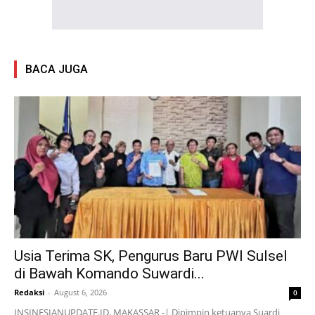
BACA JUGA
Usia Terima SK, Pengurus Baru PWI Sulsel
di Bawah Komando Suwardi...
Redaksi
-
August 6, 2026
0
INSINESIANUPDATE.ID, MAKASSAR -| Dipimpin ketuanya Suardi