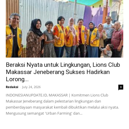
Beraksi Nyata untuk Lingkungan, Lions Club
Makassar Jeneberang Sukses Hadirkan
Lorong...
Redaksi
-
July 24, 2026
0
INDONESIANUPDATE.ID, MAKASSAR | Komitmen Lions Club
Makassar Jeneberang dalam pelestarian lingkungan dan
pemberdayaan masyarakat kembali dibuktikan melalui aksi nyata.
Mengusung semangat 'Urban Farming' dan...