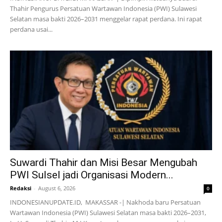
Thahir Pengurus Persatuan Wartawan Indonesia (PWI) Sulawesi
Selatan masa bakti 2026–2031 menggelar rapat perdana. Ini rapat
perdana usai...
Suwardi Thahir dan Misi Besar Mengubah
PWI Sulsel jadi Organisasi Modern...
Redaksi
-
August 6, 2026
0
INDONESIANUPDATE.ID, MAKASSAR -| Nakhoda baru Persatuan
Wartawan Indonesia (PWI) Sulawesi Selatan masa bakti 2026–2031,