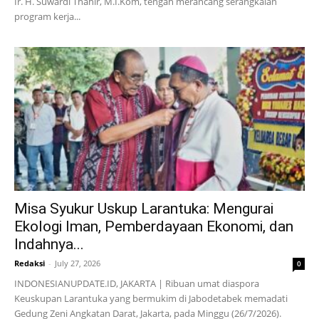
Ir. H. Suwardi Thahir, M.I.Kom, tengah merancang serangkaian
program kerja...
Misa Syukur Uskup Larantuka: Mengurai
Ekologi Iman, Pemberdayaan Ekonomi, dan
Indahnya...
Redaksi
-
July 27, 2026
0
INDONESIANUPDATE.ID, JAKARTA | Ribuan umat diaspora
Keuskupan Larantuka yang bermukim di Jabodetabek memadati
Gedung Zeni Angkatan Darat, Jakarta, pada Minggu (26/7/2026).