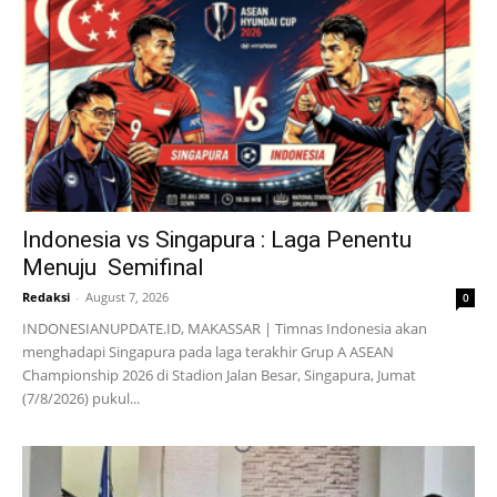
Indonesia vs Singapura : Laga Penentu
Menuju Semifinal
Redaksi
-
August 7, 2026
0
INDONESIANUPDATE.ID, MAKASSAR | Timnas Indonesia akan
menghadapi Singapura pada laga terakhir Grup A ASEAN
Championship 2026 di Stadion Jalan Besar, Singapura, Jumat
(7/8/2026) pukul...