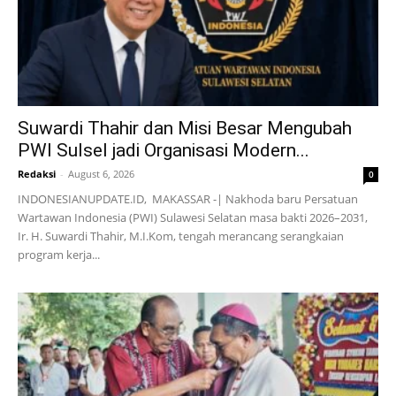
Suwardi Thahir dan Misi Besar Mengubah
PWI Sulsel jadi Organisasi Modern...
Redaksi
-
August 6, 2026
0
INDONESIANUPDATE.ID, MAKASSAR -| Nakhoda baru Persatuan
Wartawan Indonesia (PWI) Sulawesi Selatan masa bakti 2026–2031,
Ir. H. Suwardi Thahir, M.I.Kom, tengah merancang serangkaian
program kerja...