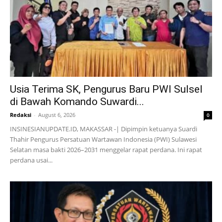
Usia Terima SK, Pengurus Baru PWI Sulsel
di Bawah Komando Suwardi...
Redaksi
-
August 6, 2026
0
INSINESIANUPDATE.ID, MAKASSAR -| Dipimpin ketuanya Suardi
Thahir Pengurus Persatuan Wartawan Indonesia (PWI) Sulawesi
Selatan masa bakti 2026–2031 menggelar rapat perdana. Ini rapat
perdana usai...