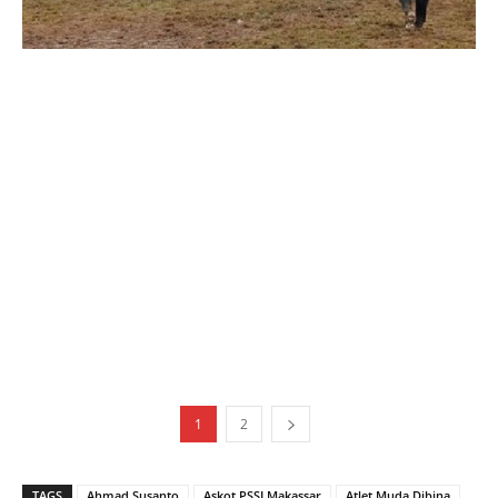
1
2
TAGS
Ahmad Susanto
Askot PSSI Makassar
Atlet Muda Dibina