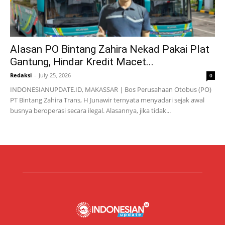
Alasan PO Bintang Zahira Nekad Pakai Plat
Gantung, Hindar Kredit Macet...
Redaksi
-
July 25, 2026
0
INDONESIANUPDATE.ID, MAKASSAR | Bos Perusahaan Otobus (PO)
PT Bintang Zahira Trans, H Junawir ternyata menyadari sejak awal
busnya beroperasi secara ilegal. Alasannya, jika tidak...