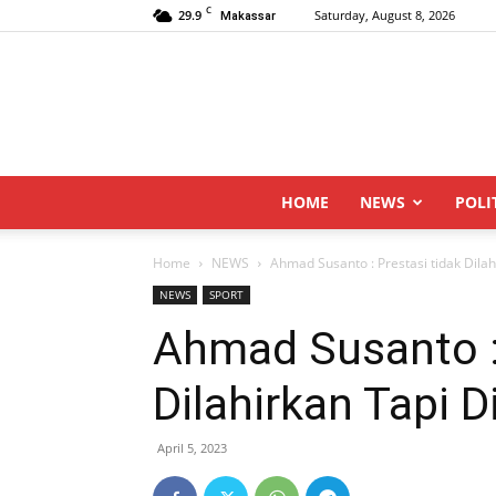
C
29.9
Saturday, August 8, 2026
Makassar
HOME
NEWS
POLI
Home
NEWS
Ahmad Susanto : Prestasi tidak Dilah
NEWS
SPORT
Ahmad Susanto : 
Dilahirkan Tapi D
April 5, 2023