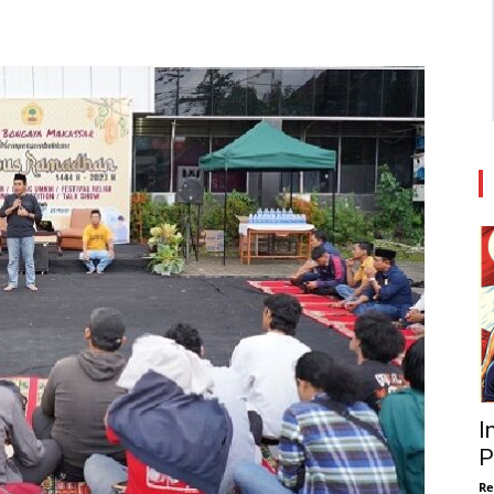
I
P
Re