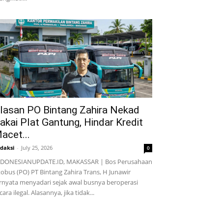
lasan PO Bintang Zahira Nekad
akai Plat Gantung, Hindar Kredit
acet...
daksi
-
July 25, 2026
0
NDONESIANUPDATE.ID, MAKASSAR | Bos Perusahaan
obus (PO) PT Bintang Zahira Trans, H Junawir
rnyata menyadari sejak awal busnya beroperasi
cara ilegal. Alasannya, jika tidak...