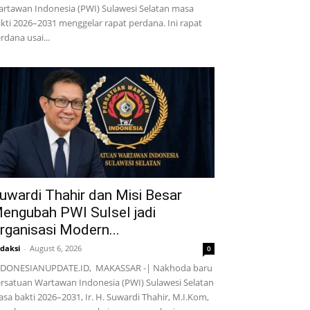
rtawan Indonesia (PWI) Sulawesi Selatan masa
kti 2026–2031 menggelar rapat perdana. Ini rapat
rdana usai...
uwardi Thahir dan Misi Besar
engubah PWI Sulsel jadi
rganisasi Modern...
daksi
-
August 6, 2026
0
NDONESIANUPDATE.ID, MAKASSAR -| Nakhoda baru
rsatuan Wartawan Indonesia (PWI) Sulawesi Selatan
sa bakti 2026–2031, Ir. H. Suwardi Thahir, M.I.Kom,