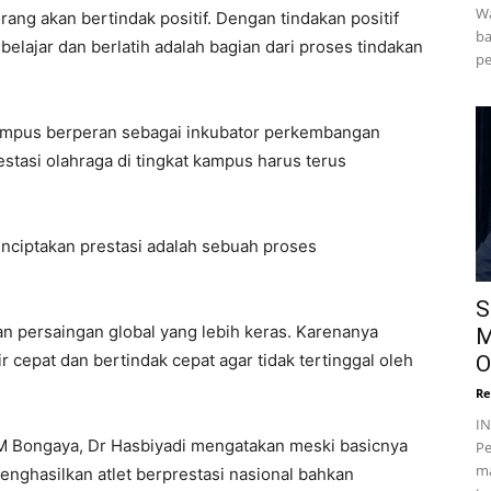
Wa
rang akan bertindak positif. Dengan tindakan positif
ba
belajar dan berlatih adalah bagian dari proses tindakan
pe
kampus berperan sebagai inkubator perkembangan
stasi olahraga di tingkat kampus harus terus
 Menciptakan prestasi adalah sebuah proses
S
n persaingan global yang lebih keras. Karenanya
M
 cepat dan bertindak cepat agar tidak tertinggal oleh
O
Re
I
EM Bongaya, Dr Hasbiyadi mengatakan meski basicnya
Pe
ma
ghasilkan atlet berprestasi nasional bahkan