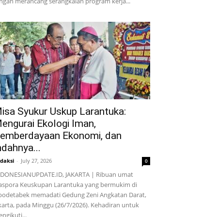
ngah merancang serangkaian program kerja...
isa Syukur Uskup Larantuka:
engurai Ekologi Iman,
emberdayaan Ekonomi, dan
ndahnya...
daksi
-
July 27, 2026
0
DONESIANUPDATE.ID, JAKARTA | Ribuan umat
aspora Keuskupan Larantuka yang bermukim di
bodetabek memadati Gedung Zeni Angkatan Darat,
karta, pada Minggu (26/7/2026). Kehadiran untuk
ngikuti...