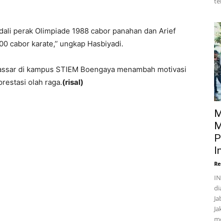
te
dali perak Olimpiade 1988 cabor panahan dan Arief
 cabor karate,’’ ungkap Hasbiyadi.
kassar di kampus STIEM Boengaya menambah motivasi
estasi olah raga.
(risal)
M
M
P
I
Re
IN
di
Ja
Ja
me