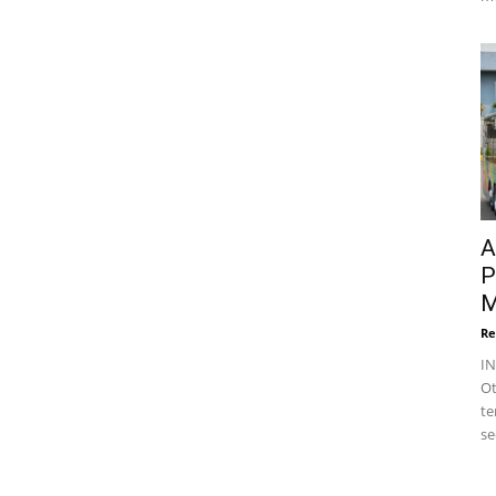
A
P
M
Re
I
Ot
te
se