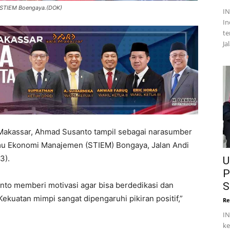
 STIEM Boengaya.(DOK)
I
In
te
Ja
Makassar, Ahmad Susanto tampil sebagai narasumber
lmu Ekonomi Manajemen (STIEM) Bongaya, Jalan Andi
3).
U
P
S
to memberi motivasi agar bisa berdedikasi dan
’Kekuatan mimpi sangat dipengaruhi pikiran positif,”
Re
IN
ke