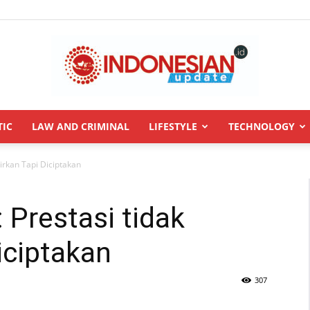
TIC
LAW AND CRIMINAL
LIFESTYLE
TECHNOLOGY
INDONESIANUPDATE.id
irkan Tapi Diciptakan
Prestasi tidak
iciptakan
307