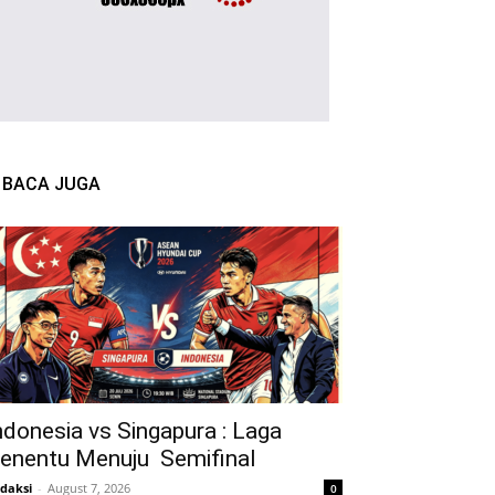
BACA JUGA
ndonesia vs Singapura : Laga
enentu Menuju Semifinal
daksi
-
August 7, 2026
0