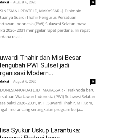
daksi
-
August 6, 2026
0
SINESIANUPDATE.ID, MAKASSAR -| Dipimpin
tuanya Suardi Thahir Pengurus Persatuan
rtawan Indonesia (PWI) Sulawesi Selatan masa
kti 2026–2031 menggelar rapat perdana. Ini rapat
rdana usai...
uwardi Thahir dan Misi Besar
engubah PWI Sulsel jadi
rganisasi Modern...
daksi
-
August 6, 2026
0
NDONESIANUPDATE.ID, MAKASSAR -| Nakhoda baru
rsatuan Wartawan Indonesia (PWI) Sulawesi Selatan
sa bakti 2026–2031, Ir. H. Suwardi Thahir, M.I.Kom,
ngah merancang serangkaian program kerja...
isa Syukur Uskup Larantuka: