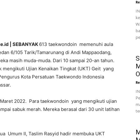
Re
IN
ke
Wa
ba
pe
e.id | SEBANYAK
613 taekwondoin memenuhi aula
Medan 6/105 Tarik/Tamarunang di Andi Mappaodang,
S
reka masih muda-muda. Dari 10 sampai 20-an tahun.
M
 mengikuti Ujian Kenaikan Tingkat (UKT) Geit yang
O
 Pengurus Kota Persatuan Taekwondo Indonesia
Re
ssar.
I
Pe
 Maret 2022. Para taekwondoin yang mengikuti ujian
ma
pai sabuk merah. Mereka berasal dari 30 unit latihan
te
M
etua Umum II, Taslim Rasyid hadir membuka UKT