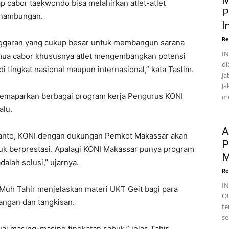
M
p cabor taekwondo bisa melahirkan atlet-atlet
P
sinambungan.
I
Re
nggaran yang cukup besar untuk membangun sarana
IN
emua cabor khususnya atlet mengembangkan potensi
di
 tingkat nasional maupun internasional,” kata Taslim.
Ja
Ja
memaparkan berbagai program kerja Pengurus KONI
me
alu.
A
anto, KONI dengan dukungan Pemkot Makassar akan
P
uk berprestasi. Apalagi KONI Makassar punya program
M
lah solusi,’’ ujarnya.
Re
I
Muh Tahir menjelaskan materi UKT Geit bagi para
Ot
angan dan tangkisan.
te
se
ai masing-masing tingkatan sabuk,” jelas Tahir,