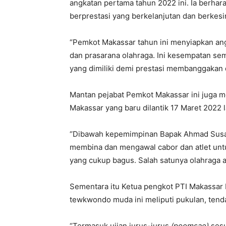
angkatan pertama tahun 2022 ini. Ia berhara
berprestasi yang berkelanjutan dan berke
“Pemkot Makassar tahun ini menyiapkan a
dan prasarana olahraga. Ini kesempatan s
yang dimiliki demi prestasi membanggakan di
Mantan pejabat Pemkot Makassar ini juga 
Makassar yang baru dilantik 17 Maret 2022 l
‘’Dibawah kepemimpinan Bapak Ahmad Sus
membina dan mengawal cabor dan atlet unt
yang cukup bagus. Salah satunya olahraga ada
Sementara itu Ketua pengkot PTI Makassar 
tewkwondo muda ini meliputi pukulan, tend
‘’Termasuk ujian jurus-jurus
(poomsae)
sesu