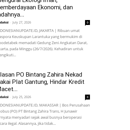
engurai Ekologi Iman,
emberdayaan Ekonomi, dan
ndahnya...
daksi
-
July 27, 2026
0
DONESIANUPDATE.ID, JAKARTA | Ribuan umat
aspora Keuskupan Larantuka yang bermukim di
bodetabek memadati Gedung Zeni Angkatan Darat,
karta, pada Minggu (26/7/2026). Kehadiran untuk
ngikuti...
lasan PO Bintang Zahira Nekad
akai Plat Gantung, Hindar Kredit
acet...
daksi
-
July 25, 2026
0
NDONESIANUPDATE.ID, MAKASSAR | Bos Perusahaan
obus (PO) PT Bintang Zahira Trans, H Junawir
rnyata menyadari sejak awal busnya beroperasi
cara ilegal. Alasannya, jika tidak...