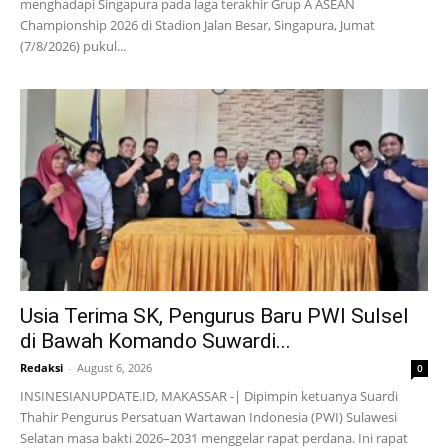
menghadapi Singapura pada laga terakhir Grup A ASEAN
Championship 2026 di Stadion Jalan Besar, Singapura, Jumat
(7/8/2026) pukul...
Usia Terima SK, Pengurus Baru PWI Sulsel
di Bawah Komando Suwardi...
Redaksi
-
August 6, 2026
0
INSINESIANUPDATE.ID, MAKASSAR -| Dipimpin ketuanya Suardi
Thahir Pengurus Persatuan Wartawan Indonesia (PWI) Sulawesi
Selatan masa bakti 2026–2031 menggelar rapat perdana. Ini rapat