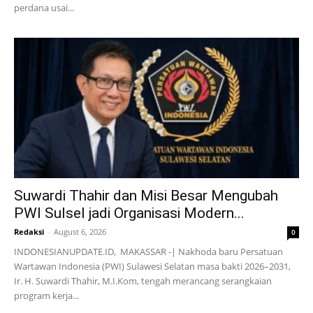
perdana usai...
Suwardi Thahir dan Misi Besar Mengubah
PWI Sulsel jadi Organisasi Modern...
Redaksi
-
August 6, 2026
0
INDONESIANUPDATE.ID, MAKASSAR -| Nakhoda baru Persatuan
Wartawan Indonesia (PWI) Sulawesi Selatan masa bakti 2026–2031,
Ir. H. Suwardi Thahir, M.I.Kom, tengah merancang serangkaian
program kerja...