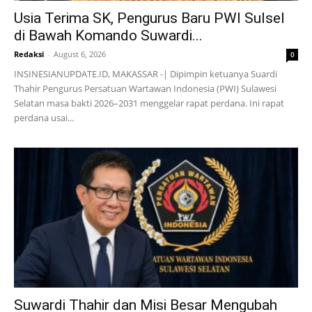
Usia Terima SK, Pengurus Baru PWI Sulsel
di Bawah Komando Suwardi...
Redaksi
-
August 6, 2026
0
INSINESIANUPDATE.ID, MAKASSAR -| Dipimpin ketuanya Suardi
Thahir Pengurus Persatuan Wartawan Indonesia (PWI) Sulawesi
Selatan masa bakti 2026–2031 menggelar rapat perdana. Ini rapat
perdana usai...
Suwardi Thahir dan Misi Besar Mengubah