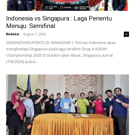
Indonesia vs Singapura : Laga Penentu
Menuju Semifinal
Redaksi
-
August 7, 2026
0
INDONESIANUPDATE.ID, MAKASSAR | Timnas Indonesia akan
menghadapi Singapura pada laga terakhir Grup A ASEAN
Championship 2026 di Stadion Jalan Besar, Singapura, Jumat
(7/8/2026) pukul...