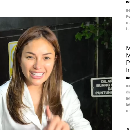
Re
I
Pe
ma
te
M
M
P
I
Re
IN
di
Ja
Ja
me