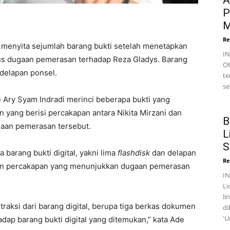
A
P
M
Re
 menyita sejumlah barang bukti setelah menetapkan
I
sus dugaan pemerasan terhadap Reza Gladys. Barang
Ot
n delapan ponsel.
te
se
Ary Syam Indradi merinci beberapa bukti yang
en yang berisi percakapan antara Nikita Mirzani dan
B
ugaan pemerasan tersebut.
L
S
 barang bukti digital, yakni lima
flashdisk
dan delapan
Re
aman percakapan yang menunjukkan dugaan pemerasan
I
Li
li
raksi dari barang digital, berupa tiga berkas dokumen
di
'U
adap barang bukti digital yang ditemukan,” kata Ade