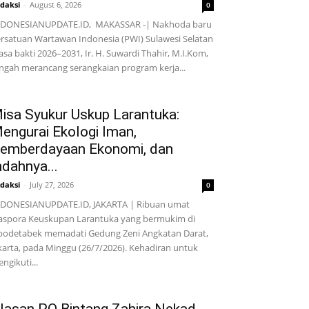
daksi
-
August 6, 2026
0
NDONESIANUPDATE.ID, MAKASSAR -| Nakhoda baru
rsatuan Wartawan Indonesia (PWI) Sulawesi Selatan
sa bakti 2026–2031, Ir. H. Suwardi Thahir, M.I.Kom,
ngah merancang serangkaian program kerja...
isa Syukur Uskup Larantuka:
engurai Ekologi Iman,
emberdayaan Ekonomi, dan
ndahnya...
daksi
-
July 27, 2026
0
DONESIANUPDATE.ID, JAKARTA | Ribuan umat
aspora Keuskupan Larantuka yang bermukim di
bodetabek memadati Gedung Zeni Angkatan Darat,
karta, pada Minggu (26/7/2026). Kehadiran untuk
ngikuti...