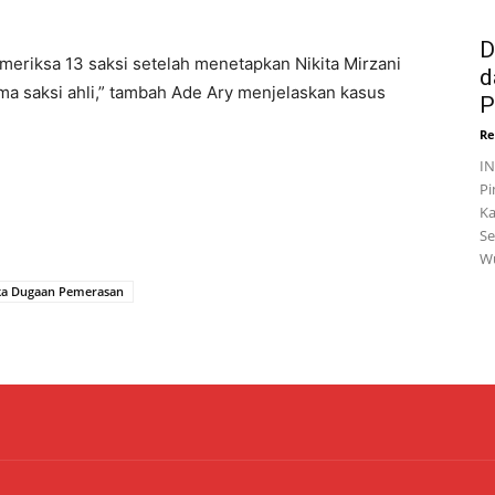
D
eriksa 13 saksi setelah menetapkan Nikita Mirzani
d
ima saksi ahli,” tambah Ade Ary menjelaskan kasus
P
Re
I
Pi
Ka
Se
Wu
ka Dugaan Pemerasan