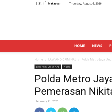
C
31.1
Thursday, August 6, 2026
Makassar
HOME
NEWS
P
Home
LAW AND CRIMINAL
Polda Metro Jaya Ung
LAW AND CRIMINAL
NEWS
Polda Metro Jay
Pemerasan Nikit
February 21, 2025