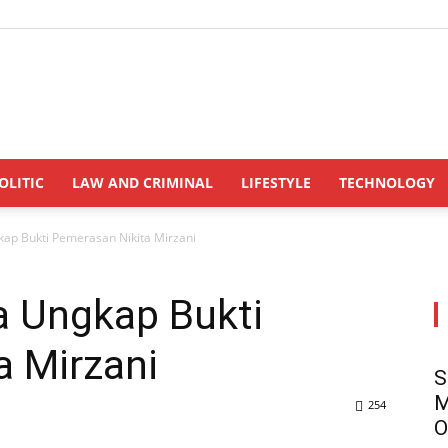
INDONESIANUPDATE.id
OLITIC
LAW AND CRIMINAL
LIFESTYLE
TECHNOLOGY
kap Bukti Pemerasan Nikita Mirzani
a Ungkap Bukti
a Mirzani
S
M
254
O