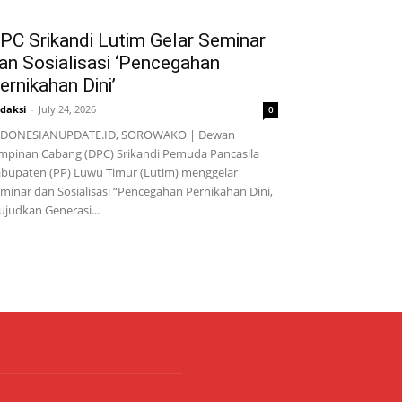
PC Srikandi Lutim Gelar Seminar
an Sosialisasi ‘Pencegahan
ernikahan Dini’
daksi
-
July 24, 2026
0
NDONESIANUPDATE.ID, SOROWAKO | Dewan
mpinan Cabang (DPC) Srikandi Pemuda Pancasila
bupaten (PP) Luwu Timur (Lutim) menggelar
minar dan Sosialisasi “Pencegahan Pernikahan Dini,
judkan Generasi...