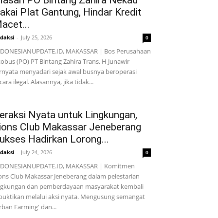
lasan PO Bintang Zahira Nekad
akai Plat Gantung, Hindar Kredit
acet...
daksi
-
July 25, 2026
0
NDONESIANUPDATE.ID, MAKASSAR | Bos Perusahaan
obus (PO) PT Bintang Zahira Trans, H Junawir
rnyata menyadari sejak awal busnya beroperasi
cara ilegal. Alasannya, jika tidak...
eraksi Nyata untuk Lingkungan,
ions Club Makassar Jeneberang
ukses Hadirkan Lorong...
daksi
-
July 24, 2026
0
NDONESIANUPDATE.ID, MAKASSAR | Komitmen
ons Club Makassar Jeneberang dalam pelestarian
ngkungan dan pemberdayaan masyarakat kembali
buktikan melalui aksi nyata. Mengusung semangat
rban Farming' dan...