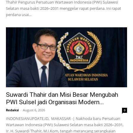
Thahir Pengurus Persatuan Wartawan Indonesia (PWI) Sulawesi
Selatan masa bakti 2026–2031 menggelar rapat perdana. Ini rapat
perdana usai...
Suwardi Thahir dan Misi Besar Mengubah
PWI Sulsel jadi Organisasi Modern...
Redaksi
-
August 6, 2026
0
INDONESIANUPDATE.ID, MAKASSAR -| Nakhoda baru Persatuan
Wartawan Indonesia (PWI) Sulawesi Selatan masa bakti 2026–2031,
Ir. H. Suwardi Thahir, M.I.Kom, tengah merancang serangkaian