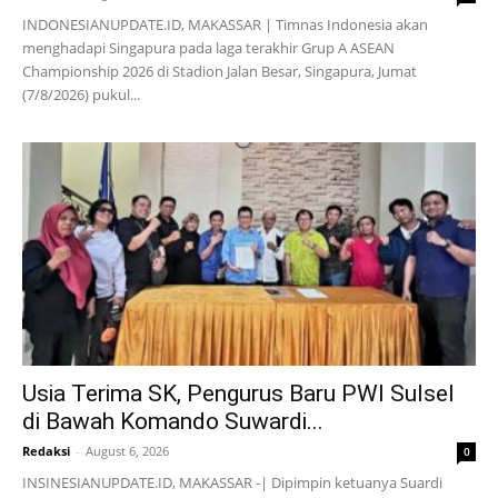
INDONESIANUPDATE.ID, MAKASSAR | Timnas Indonesia akan
menghadapi Singapura pada laga terakhir Grup A ASEAN
Championship 2026 di Stadion Jalan Besar, Singapura, Jumat
(7/8/2026) pukul...
Usia Terima SK, Pengurus Baru PWI Sulsel
di Bawah Komando Suwardi...
Redaksi
-
August 6, 2026
0
INSINESIANUPDATE.ID, MAKASSAR -| Dipimpin ketuanya Suardi