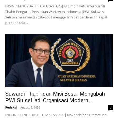
INSINESIANUPDATE.ID, MAKASSAR -| Dipimpin ketuanya Suardi
Thahir Pengurus Persatuan Wartawan Indonesia (PWI) Sulawesi
Selatan masa bakti 2026–2031 menggelar rapat perdana. Ini rapat
perdana usai...
Suwardi Thahir dan Misi Besar Mengubah
PWI Sulsel jadi Organisasi Modern...
Redaksi
-
August 6, 2026
0
INDONESIANUPDATE.ID, MAKASSAR -| Nakhoda baru Persatuan