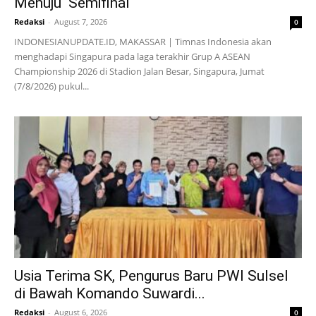
Menuju Semifinal
Redaksi
-
August 7, 2026
0
INDONESIANUPDATE.ID, MAKASSAR | Timnas Indonesia akan
menghadapi Singapura pada laga terakhir Grup A ASEAN
Championship 2026 di Stadion Jalan Besar, Singapura, Jumat
(7/8/2026) pukul...
Usia Terima SK, Pengurus Baru PWI Sulsel
di Bawah Komando Suwardi...
Redaksi
-
August 6, 2026
0