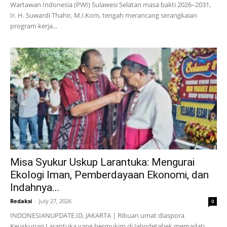
Wartawan Indonesia (PWI) Sulawesi Selatan masa bakti 2026–2031,
Ir. H. Suwardi Thahir, M.I.Kom, tengah merancang serangkaian
program kerja...
Misa Syukur Uskup Larantuka: Mengurai
Ekologi Iman, Pemberdayaan Ekonomi, dan
Indahnya...
Redaksi
-
July 27, 2026
0
INDONESIANUPDATE.ID, JAKARTA | Ribuan umat diaspora
Keuskupan Larantuka yang bermukim di Jabodetabek memadati